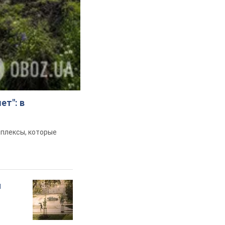
ет": в
мплексы, которые
и