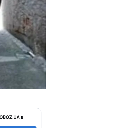
 OBOZ.UA в