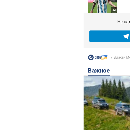
Не на
Власти Ме
Важное