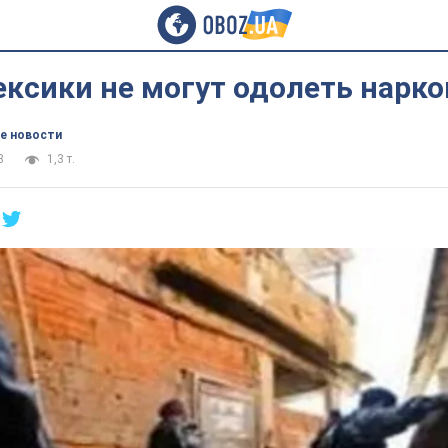
ексики не могут одолеть нар
е новости
8
1,3 т.