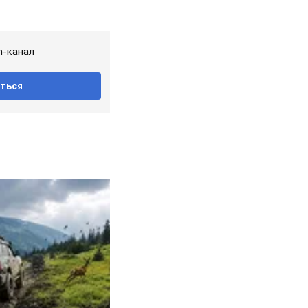
m-канал
ться