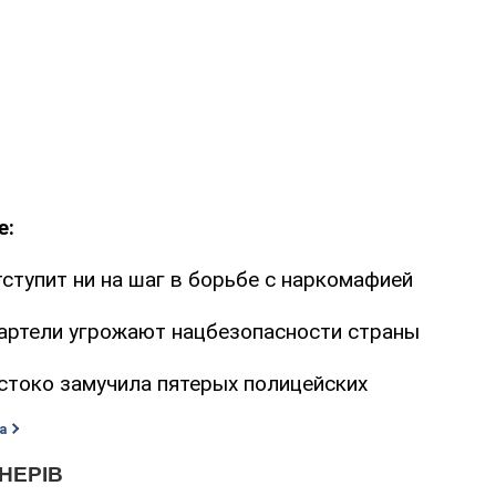
е:
ступит ни на шаг в борьбе с наркомафией
артели угрожают нацбезопасности страны
токо замучила пятерых полицейских
а