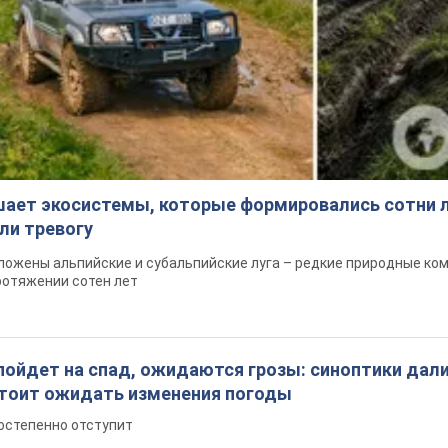
шает экосистемы, которые формировались сотни л
ли тревогу
ложены альпийские и субальпийские луга – редкие природные ко
ротяжении сотен лет
пойдет на спад, ожидаются грозы: синоптики дал
 стоит ожидать изменения погоды
остепенно отступит