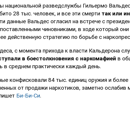
ы национальной разведслужбы Гильермо Вальдеса
ито 28 тыс. человек, и все эти смерти
так или и
Эти данные Вальдес огласил на встрече с президе
поставленными чиновниками, в ходе который они
ее действенную стратегию по борьбе с наркопре
деса, с момента прихода к власти Кальдерона сл
ступали в боестолкновения с наркомафией
в об
ть в среднем практически каждый день.
ные конфисковали 84 тыс. единиц оружия и более
ченных от продажи наркотиков, заметно ослабив
 пишет
Би-Би-Си
.