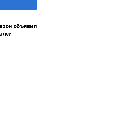
ерон объявил
влей,