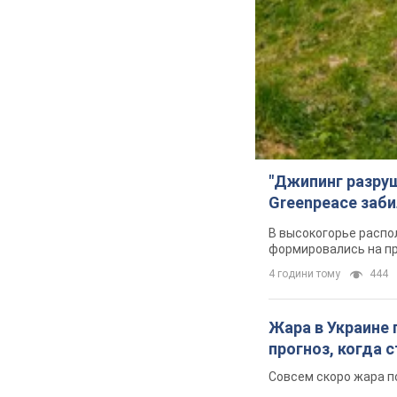
"Джипинг разру
Greenpeace заби
В высокогорье распо
формировались на п
4 години тому
444
Жара в Украине 
прогноз, когда
Совсем скоро жара п