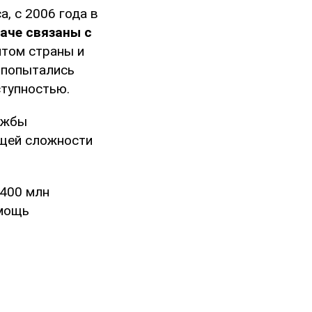
, с 2006 года в
наче связаны с
нтом страны и
 попытались
ступностью.
ужбы
щей сложности
 400 млн
 мощь