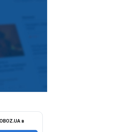
 OBOZ.UA в