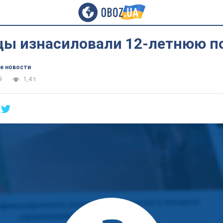
ы изнасиловали 12-летнюю п
е новости
9
1,4 т.