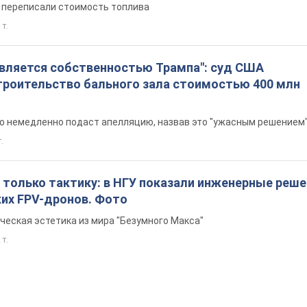
е переписали стоимость топлива
 т.
является собственностью Трампа": суд США
троительство бального зала стоимостью 400 млн
то немедленно подаст апелляцию, назвав это "ужасным решением
т.
 только тактику: в НГУ показали инженерные реш
ких FPV-дронов. Фото
ческая эстетика из мира "Безумного Макса"
 т.