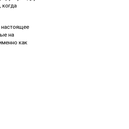
 когда
В настоящее
ые на
именно как