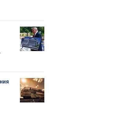
"
ения