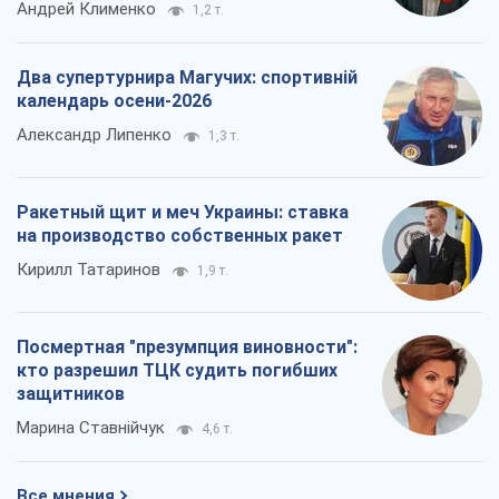
Андрей Клименко
1,2 т.
Два супертурнира Магучих: спортивній
календарь осени-2026
Александр Липенко
1,3 т.
Ракетный щит и меч Украины: ставка
на производство собственных ракет
Кирилл Татаринов
1,9 т.
Посмертная "презумпция виновности":
кто разрешил ТЦК судить погибших
защитников
Марина Ставнійчук
4,6 т.
Все мнения