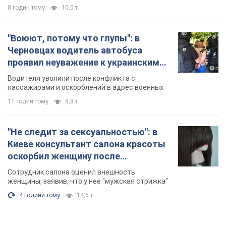
8 годин тому
10,0 т.
"Воюют, потому что глупы": в
Черновцах водитель автобуса
проявил неуважение к украинским
военным и поплатился за это.
Водителя уволили после конфликта с
Видео
пассажирами и оскорблений в адрес военных
11 годин тому
8,8 т.
"Не следит за сексуальностью": в
Киеве консультант салона красоты
оскорбил женщину после
химиотерапии, разгорелся скандал.
Сотрудник салона оценил внешность
Фото
женщины, заявив, что у нее "мужская стрижка"
4 години тому
14,6 т.