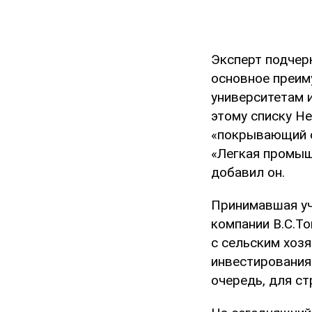
Эксперт подчерк
основное преи
университетам 
этому списку Не
«покрывающий о
«Легкая промыш
добавил он.
Принимавшая уч
компании B.C.To
с сельским хоз
инвестирования 
очередь, для ст