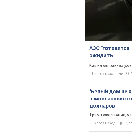
АЗС "готовятся"
ожидать
Как на заправках уж
11 часов назад
23,4
"Белый дом не 
приостановил с
долларов
Трамп уже заявил, ч
10 часов назад
2,7 