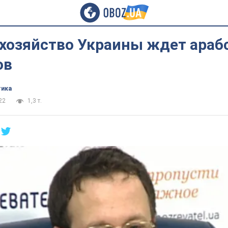
 хозяйство Украины ждет араб
ов
тика
22
1,3 т.