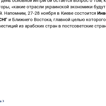
день основной интригой остается вопрос о том, 
оры, «какие отрасли украинской экономики будут
й. Напомним, 27-28 ноября в Киеве состоится
Инв
СНГ
и Ближнего Востока, главной целью которого
естиций из арабских стран в постсоветские стра
а