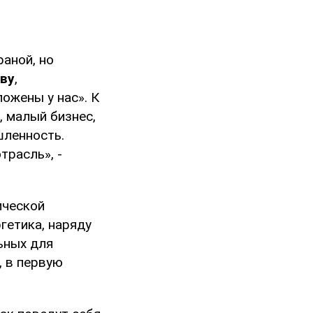
раной, но
ву
,
ожены у нас». К
, малый бизнес,
шленность.
трасль», -
ической
гетика, наряду
ьных для
, в первую