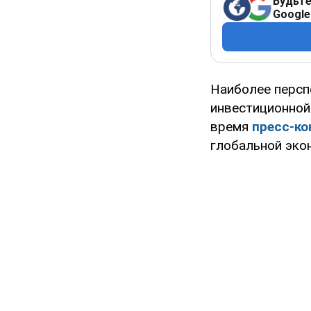
Будьте
Google
Наиболее персп
инвестиционной
время
пресс-к
глобальной эко