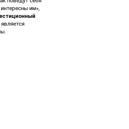
как поведут себя
 интересны им»,
естиционный
 является
ны.