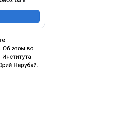
 OBOZ.UA в
те
. Об этом во
 Института
Юрий Нерубай.