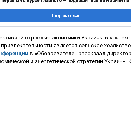
 первыми в курсе главного – подпишитесь на Новини на
Подписаться
ективной отраслью экономики Украины в контекс
 привлекательности является сельское хозяйство
онференции
в «Обозревателе» рассказал директор
номической и энергетической стратегии Украины 