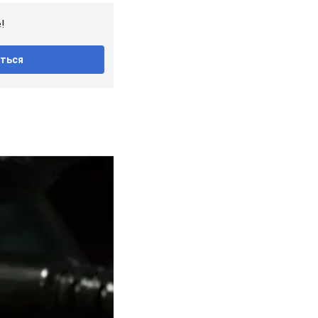
!
ться