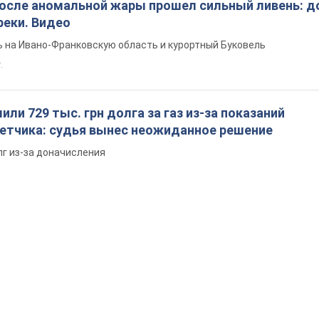
после аномальной жары прошел сильный ливень: д
реки. Видео
 на Ивано-Франковскую область и курортный Буковель
.
ли 729 тыс. грн долга за газ из-за показаний
четчика: судья вынес неожиданное решение
лг из-за доначисления