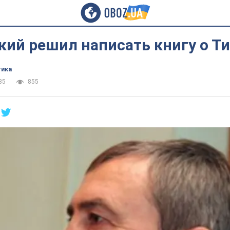
кий решил написать книгу о 
тика
35
855