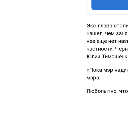
Экс-глава стол
нашел, чем заня
нее еще нет наз
частности, Чер
Юлии Тимошенк
«Пока мэр нади
мэра.
Любопытно, что 