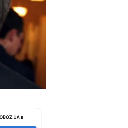
 OBOZ.UA в