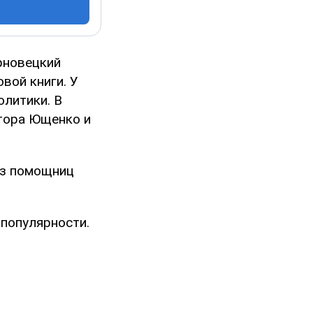
рновецкий
вой книги. У
олитики. В
ктора Ющенко и
из помощниц
 популярности.