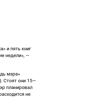
а» и пять книг
ие недели», —
едь мэра»
). Стоят они 15—
Мэр планировал
расходится не