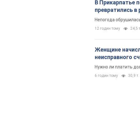
В Прикарпатье 
превратились в 
Непогода обрушилась
12 годин тому
24,5 т
Женщине начисли
неисправного с
Нужно ли платить до
6 годин тому
30,9 т.