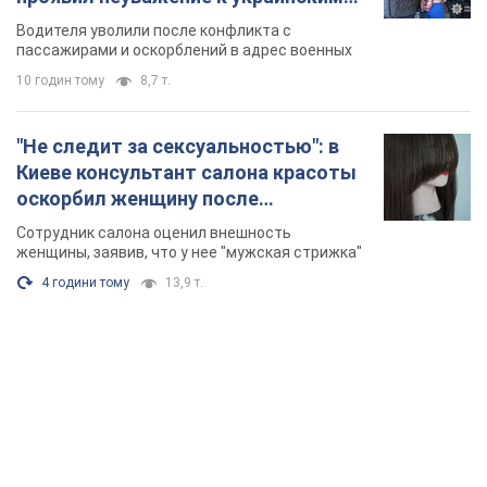
военным и поплатился за это.
Водителя уволили после конфликта с
Видео
пассажирами и оскорблений в адрес военных
10 годин тому
8,7 т.
"Не следит за сексуальностью": в
Киеве консультант салона красоты
оскорбил женщину после
химиотерапии, разгорелся скандал.
Сотрудник салона оценил внешность
Фото
женщины, заявив, что у нее "мужская стрижка"
4 години тому
13,9 т.