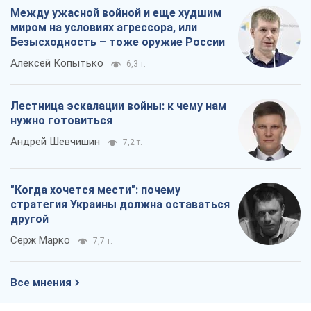
Между ужасной войной и еще худшим
миром на условиях агрессора, или
Безысходность – тоже оружие России
Алексей Копытько
6,3 т.
Лестница эскалации войны: к чему нам
нужно готовиться
Андрей Шевчишин
7,2 т.
"Когда хочется мести": почему
стратегия Украины должна оставаться
другой
Серж Марко
7,7 т.
Все мнения