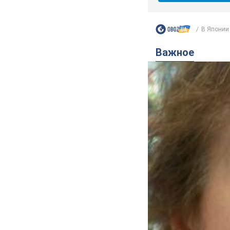
В Японии 
Важное