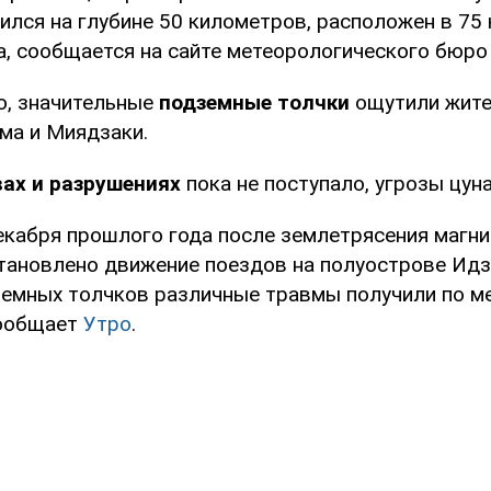
дился на глубине 50 километров, расположен в 75
а, сообщается на сайте метеорологического бюро
, значительные
подземные толчки
ощутили жите
ма и Миядзаки.
ах и разрушениях
пока не поступало, угрозы цуна
екабря прошлого года после землетрясения магнит
тановлено движение поездов на полуострове Идзу
земных толчков различные травмы получили по м
сообщает
Утро
.