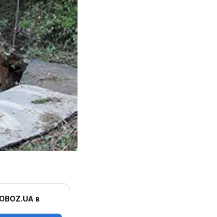
 OBOZ.UA в