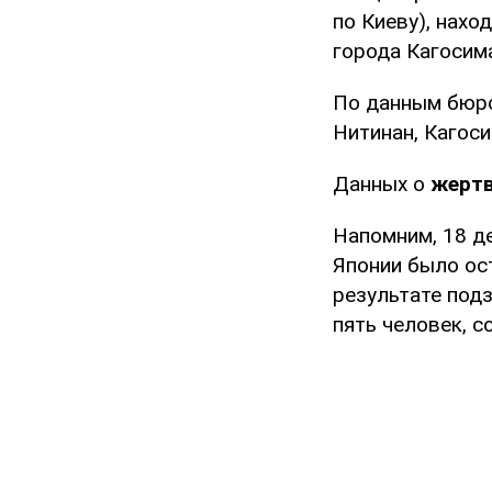
по Киеву), нахо
города Кагосим
По данным бюро
Нитинан, Кагоси
Данных о
жертв
Напомним, 18 д
Японии было ос
результате под
пять человек, 