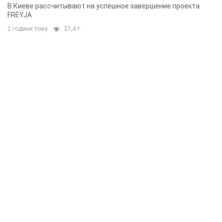
решения готовятся
В Киеве рассчитывают на успешное завершение проекта
FREYJA
2 години тому
27,4 т.