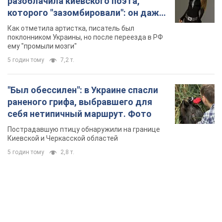
разоблачила киевского поэта,
которого "зазомбировали": он даже
русского не знал, а теперь хочет
Как отметила артистка, писатель был
геноцида украинцев
поклонником Украины, но после переезда в РФ
ему "промыли мозги"
5 годин тому
7,2 т.
"Был обессилен": в Украине спасли
раненого грифа, выбравшего для
себя нетипичный маршрут. Фото
Пострадавшую птицу обнаружили на границе
Киевской и Черкасской областей
5 годин тому
2,8 т.