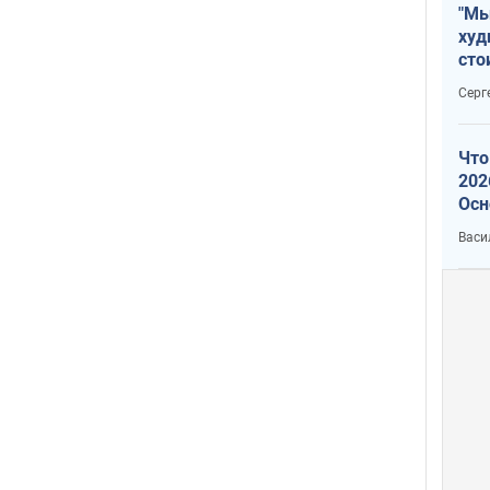
"Мы
худ
сто
отч
Серг
рак
Что
202
Осн
нов
Васи