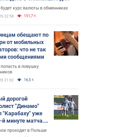
 будет курс валюты в обменниках
151,7 т.
26 22:58
инцам обещают по
грн от мобильных
аторов: что не так
ими сообщениями
 попасть в ловушку
ников
16,5 т.
26 21:02
й дорогой
олист "Динамо"
л "Карабаху" уже
0-й минуте матча.
о
нок проходит в Польше