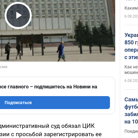
Каким
6.08.20
Play Video
Укра
850 
опер
с эт
Как не
мошен
6.08.20
рсе главного – подпишитесь на Новини на
Самы
Подписаться
футб
заби
на 1
дминистративный суд обязал ЦИК
Виде
Поеди
зии с просьбой зарегистрировать ее