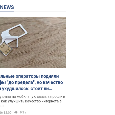
P NEWS
льные операторы подняли
фы "до предела", но качество
и ухудшилось: стоит ли
ваться на цены
у цены на мобильную связь выросли в
 как улучшить качество интернета в
оне
9,3 т.
26 12:00