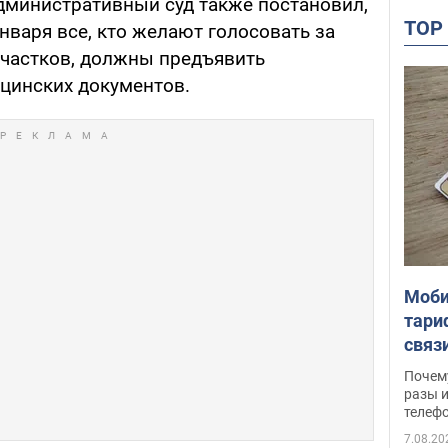
министративный суд также постановил,
TO
января все, кто желают голосовать за
частков, должны предъявить
ицинских документов.
Моби
тари
связ
жало
Почем
разы и
телеф
7.08.20