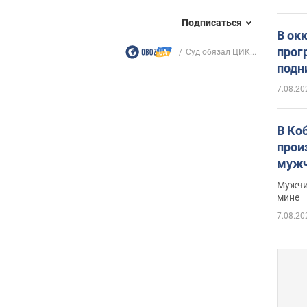
Подписаться
В ок
прог
Суд обязал ЦИК...
подн
виде
7.08.20
В Ко
прои
мужч
Мужчи
мине
7.08.20