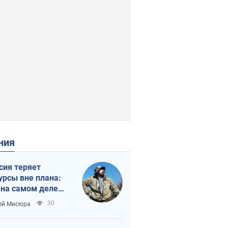
ения
сия теряет
урсы вне плана:
 на самом деле
тует темп войны
30
ей Мисюра