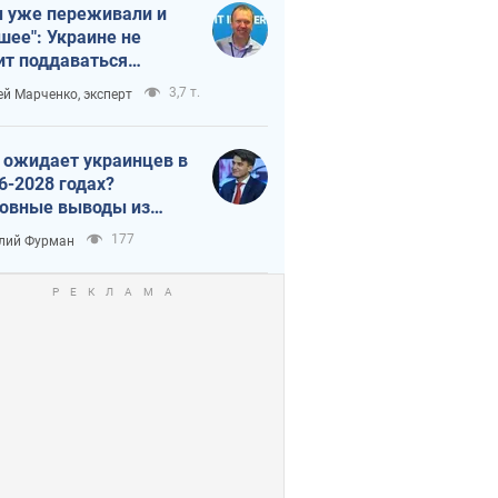
 уже переживали и
шее": Украине не
ит поддаваться
аянию из-за
3,7 т.
ей Марченко, эксперт
етного террора
 ожидает украинцев в
6-2028 годах?
овные выводы из
ых прогнозов от НБУ
177
лий Фурман