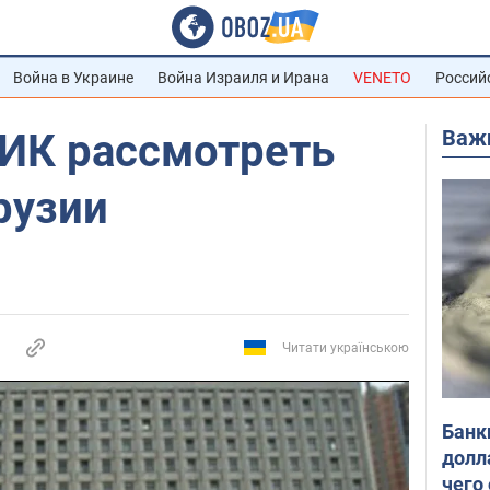
Война в Украине
Война Израиля и Ирана
VENETO
Россий
Важ
ЦИК рассмотреть
рузии
Читати українською
Банк
долл
чего