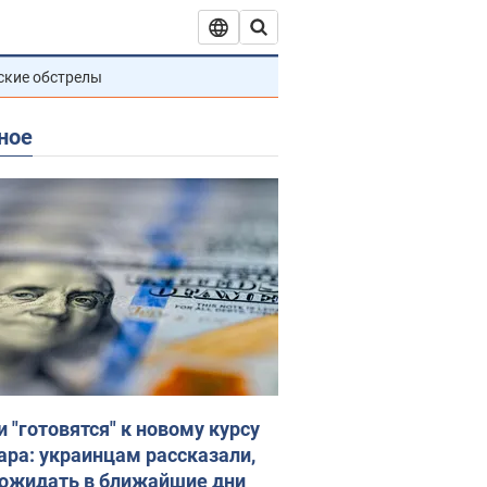
ские обстрелы
ное
и "готовятся" к новому курсу
ара: украинцам рассказали,
 ожидать в ближайшие дни