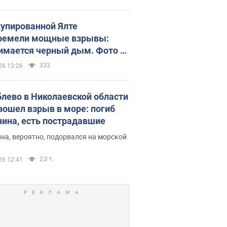
купированной Ялте
ремели мощные взрывы:
имается черный дым. Фото и
о
333
26 13:26
блево в Николаевской области
зошел взрыв в море: погиб
ина, есть пострадавшие
на, вероятно, подорвался на морской
2,0 т.
26 12:41