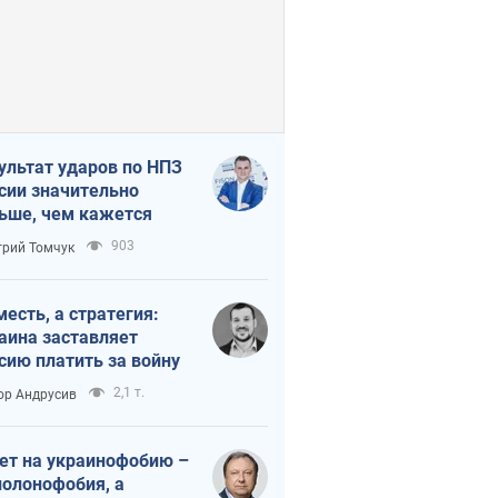
ультат ударов по НПЗ
сии значительно
ьше, чем кажется
903
рий Томчук
месть, а стратегия:
аина заставляет
сию платить за войну
2,1 т.
ор Андрусив
ет на украинофобию –
полонофобия, а