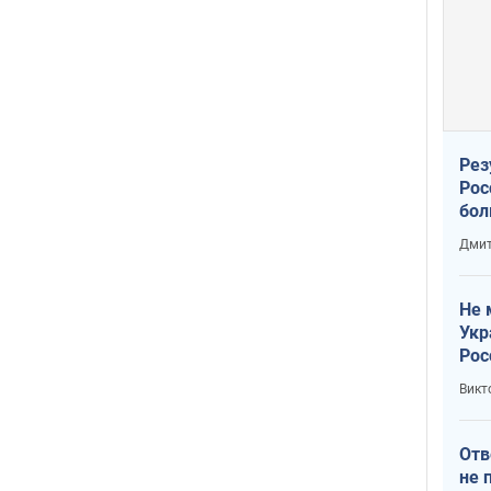
Рез
Рос
бол
Дмит
Не 
Укр
Рос
Викт
Отв
не 