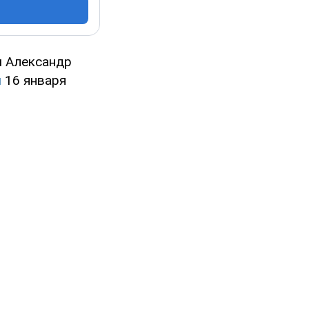
ы Александр
л
16 января