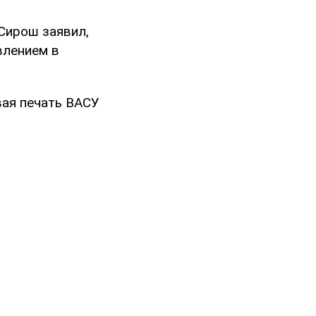
 Сирош заявил,
влением в
вая печать ВАСУ