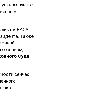
пускном пункте
твенным
фликт в ВАСУ
езидента. Также
ионной
го словам,
ховного Суда
жности сейчас
ченного
енюка