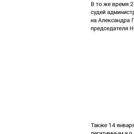
В то же время 
судей админист
на Александра П
председателя Н
Также 14 январ
легитимным и.о