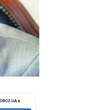
 OBOZ.UA в