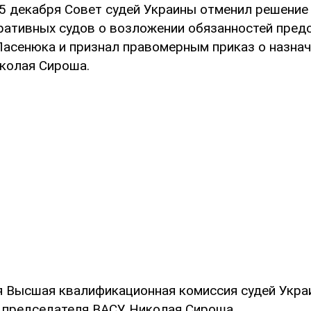
25 декабря Совет судей Украины отменил решени
ративных судов о возложении обязанностей пред
асенюка и признал правомерным приказ о назначе
колая Сироша.
я Высшая квалификационная комиссия судей Укра
. председателя ВАСУ Николая Сироша.