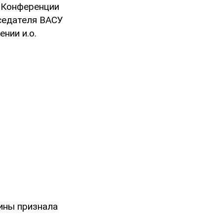
е Конференции
седателя ВАСУ
нии и.о.
ины признала