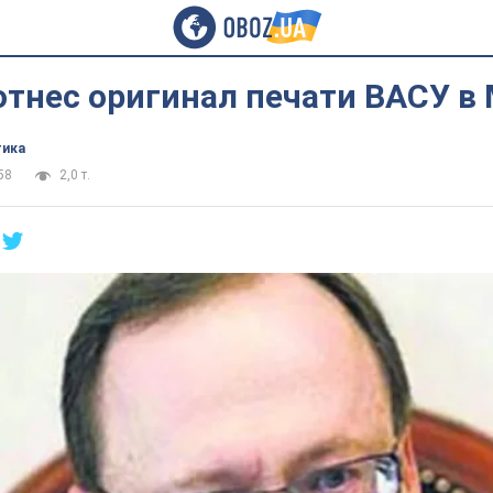
отнес оригинал печати ВАСУ в
тика
58
2,0 т.