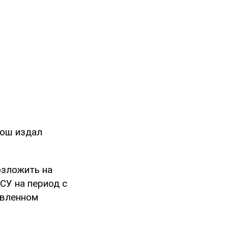
рош издал
озложить на
СУ на период с
овленном