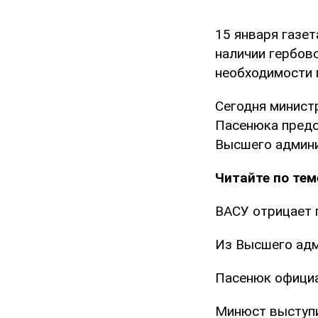
15 января газет
наличии гербов
необходимости 
Сегодня минист
Пасенюка предо
Высшего админи
Читайте по тем
ВАСУ отрицает 
Из Высшего адм
Пасенюк официа
Минюст выступи