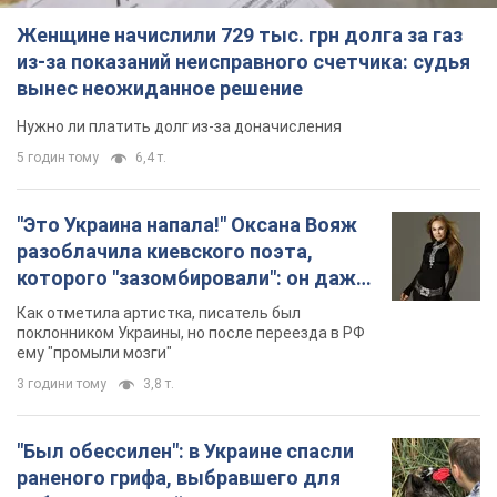
Женщине начислили 729 тыс. грн долга за газ
из-за показаний неисправного счетчика: судья
вынес неожиданное решение
Нужно ли платить долг из-за доначисления
5 годин тому
6,4 т.
"Это Украина напала!" Оксана Вояж
разоблачила киевского поэта,
которого "зазомбировали": он даже
русского не знал, а теперь хочет
Как отметила артистка, писатель был
геноцида украинцев
поклонником Украины, но после переезда в РФ
ему "промыли мозги"
3 години тому
3,8 т.
"Был обессилен": в Украине спасли
раненого грифа, выбравшего для