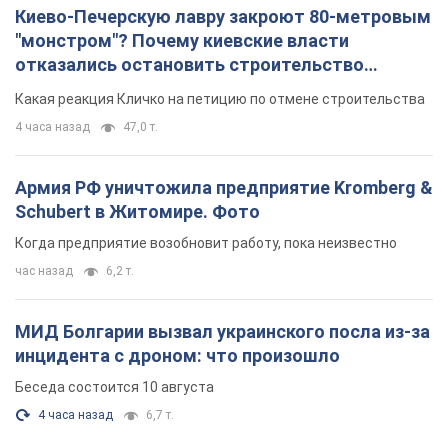
Киево-Печерскую лавру закроют 80-метровым
"монстром"? Почему киевские власти
отказались остановить строительство
небоскреба "московского верующего"
Какая реакция Кличко на петицию по отмене строительства
4 часа назад
47,0 т.
Армия РФ уничтожила предприятие Kromberg &
Schubert в Житомире. Фото
Когда предприятие возобновит работу, пока неизвестно
час назад
6,2 т.
МИД Болгарии вызвал украинского посла из-за
инцидента с дроном: что произошло
Беседа состоится 10 августа
4 часа назад
6,7 т.