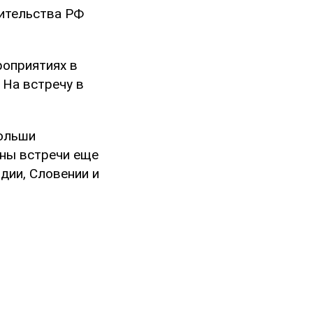
ительства РФ
роприятиях в
. На встречу в
Польши
аны встречи еще
ндии, Словении и