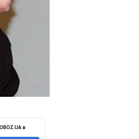
 OBOZ.UA в