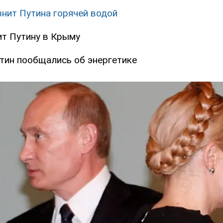
нит Путина горячей водой
т Путину в Крыму
тин пообщались об энергетике