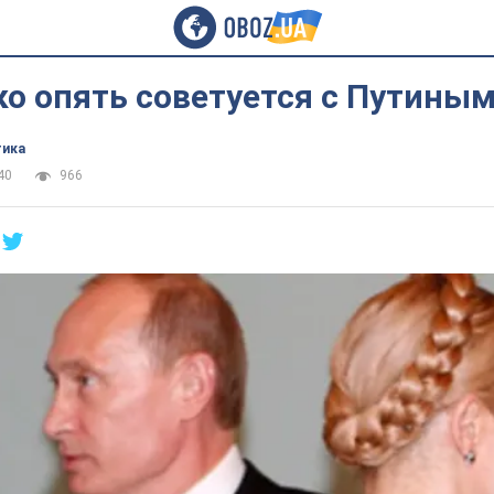
о опять советуется с Путины
тика
40
966