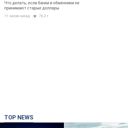
TOP NEWS
Киево-Печерскую лавру закроют 80-метровым
"монстром"? Почему киевские власти
отказались остановить строительство
небоскреба "московского верующего"
Какая реакция Кличко на петицию по отмене строительства