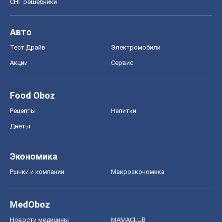
Рынки и компании
Mакроэкономика
MedOboz
Новости медицины
MAMACLUB
Шоу
Афиша
Сплетни
Красота
Мода
Женский Журнал