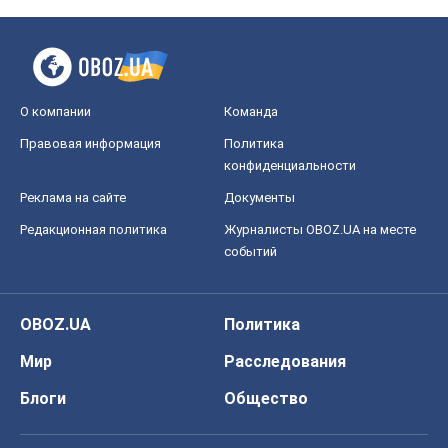
OBOZ.UA
Политика
Мир
Расследования
Блоги
Общество
Регионы Украины
Киев
Харьков
Запорожье
Днепр
Черкассы
Спорт
Футбол
Баскетбол
Хоккей
Бокс
Формула-1