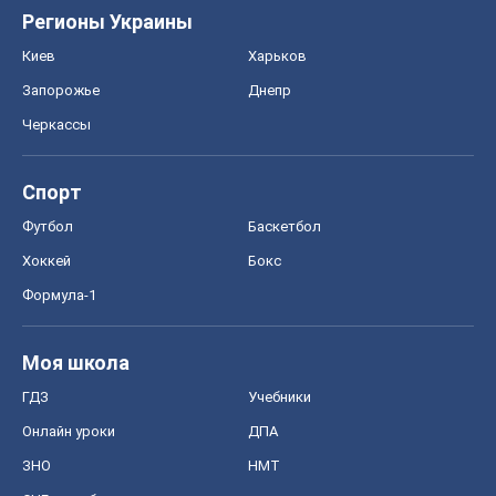
Моя школа
ГДЗ
Учебники
Онлайн уроки
ДПА
ЗНО
НМТ
СНГ решебники
Авто
Тест Драйв
Электромобили
Акции
Сервис
Food Oboz
Рецепты
Напитки
Диеты
Экономика