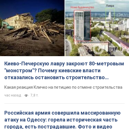
час назад
7,8 т.
Российская армия совершила массированную
атаку на Одессу: горела историческая часть
города, есть пострадавшие. Фото и видео
Для террора враг применил ракеты и дроны
3 часа назад
52,2 т.
«Они воюют против продовольственной
безопасности мира!» Зеленский заявил, что
российская армия вновь обстреляла порт в
Одессе
Только за неделю против Украины было применено десятки
ракет, большинство из которых – баллистические
час назад
600