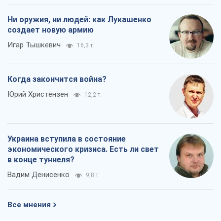
в конце туннеля?
Вадим Денисенко
9,8 т.
Все мнения
О компании
Команда
Правовая информация
Политика
конфиденциальности
Реклама на сайте
Документы
Редакционная политика
Журналисты OBOZ.UA на месте
событий