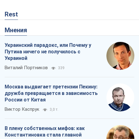
России от Китая
Виктор Каспрук
3,0 т.
В плену собственных мифов: как
Константиновка стала главной
идеологической ловушкой для
российских оккупантов
Дмитрий Снегирев
735