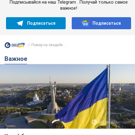
Какой была оригинальная версия гимна
Украины и почему ее боялась Российская
империя: об этом не рассказывают в школе
Государственным символом являются только первый куплет
и припев песни
4 часа назад
16,6 т.
Александру Пономареву – 53: что
известно о трех детях секс-
символа 90-х и как они выглядят
Несмотря на развитие карьеры, артист не
забывал о личном счастье
9 часов назад
8,5 т.