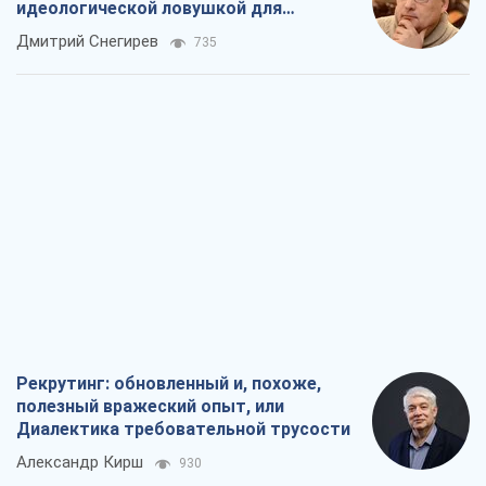
Рекрутинг: обновленный и, похоже,
полезный вражеский опыт, или
Диалектика требовательной трусости
Александр Кирш
930
Ни оружия, ни людей: как Лукашенко
создает новую армию
Игар Тышкевич
16,3 т.
Когда закончится война?
Юрий Христензен
12,2 т.
Украина вступила в состояние
экономического кризиса. Есть ли свет