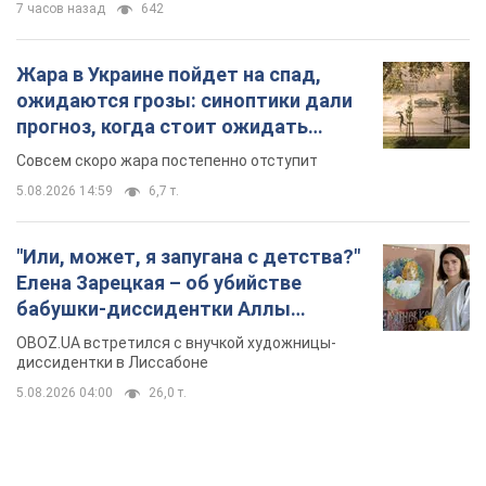
7 часов назад
642
Жара в Украине пойдет на спад,
ожидаются грозы: синоптики дали
прогноз, когда стоит ожидать
изменения погоды
Совсем скоро жара постепенно отступит
5.08.2026 14:59
6,7 т.
"Или, может, я запугана с детства?"
Елена Зарецкая – об убийстве
бабушки-диссидентки Аллы
Горской, критике сына Стуса и
OBOZ.UA встретился с внучкой художницы-
бегстве в Португалию с пятью
диссидентки в Лиссабоне
детьми
5.08.2026 04:00
26,0 т.