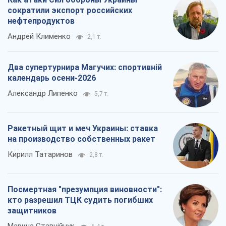
сократили экспорт российских
нефтепродуктов
Андрей Клименко
2,1 т.
Два супертурнира Магучих: спортивній
календарь осени-2026
Александр Липенко
5,7 т.
Ракетный щит и меч Украины: ставка
на производство собственных ракет
Кирилл Татаринов
2,8 т.
Посмертная "презумпция виновности":
кто разрешил ТЦК судить погибших
защитников
Марина Ставнійчук