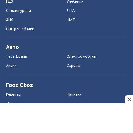
ГДЗ
Учебники
Онлайн уроки
ДПА
ЗНО
НМТ
СНГ решебники
Авто
Тест Драйв
Электромобили
Акции
Сервис
Food Oboz
Рецепты
Напитки
Диеты
Экономика
Рынки и компании
Mакроэкономика