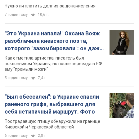
Нужно ли платить долг из-за доначисления
7 годин тому
10,6 т.
"Это Украина напала!" Оксана Вояж
разоблачила киевского поэта,
которого "зазомбировали": он даже
русского не знал, а теперь хочет
Как отметила артистка, писатель был
геноцида украинцев
поклонником Украины, но после переезда в РФ
ему "промыли мозги"
5 годин тому
7,4 т.
"Был обессилен": в Украине спасли
раненого грифа, выбравшего для
себя нетипичный маршрут. Фото
Пострадавшую птицу обнаружили на границе
Киевской и Черкасской областей
6 годин тому
2,8 т.