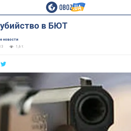
 убийство в БЮТ
е новости
13
1,6 т.