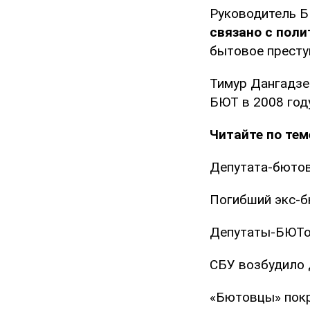
Руководитель Б
связано с пол
бытовое престу
Тимур Дангадзе
БЮТ в 2008 год
Читайте по тем
Депутата-бютов
Погибший экс-б
Депутаты-БЮТо
СБУ возбудило
«Бютовцы» покр