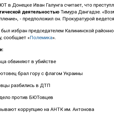
ЮТ в Донецке Иван Галунга считает, что преступ
итической деятельностью
Тимура Дангадзе. «Воз
пление», - предположил он. Прокуратурой ведется
 был избран председателем Калининской районно
у, сообщает «
Полемика
».
е:
ца обвиняют в убийстве
ютовец брал гору с флагом Украины
вцы разбились в ДТП
 дело против БЮТовцев
ывают коррупцию на АНТК им. Антонова