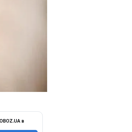
 OBOZ.UA в