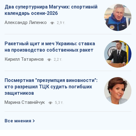
Два супертурнира Магучих: спортивній
календарь осени-2026
Александр Липенко
2,9 т.
Ракетный щит и меч Украины: ставка
на производство собственных ракет
Кирилл Татаринов
2,2 т.
Посмертная "презумпция виновности":
кто разрешил ТЦК судить погибших
защитников
Марина Ставнійчук
5,3 т.
Все мнения