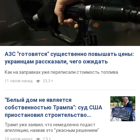
АЗС "готовятся" существенно повышать цены:
украинцам рассказали, чего ожидать
Как на заправках уже переписали стоимость топлива
11 часов назад
23,3 т.
"Белый дом не является
собственностью Трампа": суд США
приостановил строительство
бального зала стоимостью 400 млн
Трамп уже заявил, что немедленно подаст
долларов
апелляцию, назвав это "ужасным решением"
10 часов назад
2,5 т.