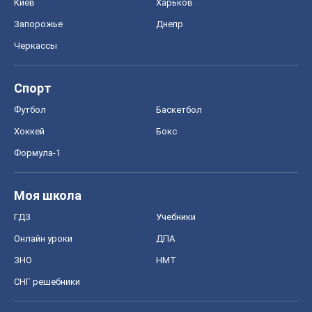
Киев
Харьков
Запорожье
Днепр
Черкассы
Спорт
Футбол
Баскетбол
Хоккей
Бокс
Формула-1
Моя школа
ГДЗ
Учебники
Онлайн уроки
ДПА
ЗНО
НМТ
СНГ решебники