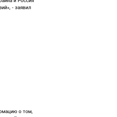
раина и Россия
ий», - заявил
рмацию о том,