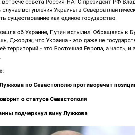
й встрече совета Россия-НАТО президент РФ Вла
в случае вступления Украины в Североатлантичес
ть существование как единое государство.
зашла об Украине, Путин вспылил. Обращаясь к Бу
ь, Джордж, что Украина - это даже не государст
её территорий - это Восточная Европа, а часть, и 
.
е:
Лужкова по Севастополю противоречат позици
оворит о статусе Севастополя
аины подчеркнул вину Лужкова