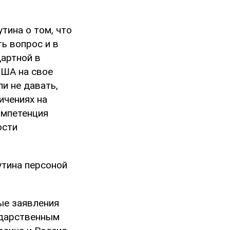
тина о том, что
ь вопрос и в
дартной в
США на свое
и не давать,
ичениях на
омпетенция
ости
утина персоной
ные заявления
ударственным