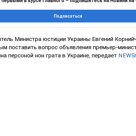
 первыми в курсе главного – подпишитесь на Новини на
Подписаться
тель Министра юстиции Украины Евгений Корнийчу
ым поставить вопрос объявления премьер-минис
на персоной нон грата в Украине, передает
NEWSr