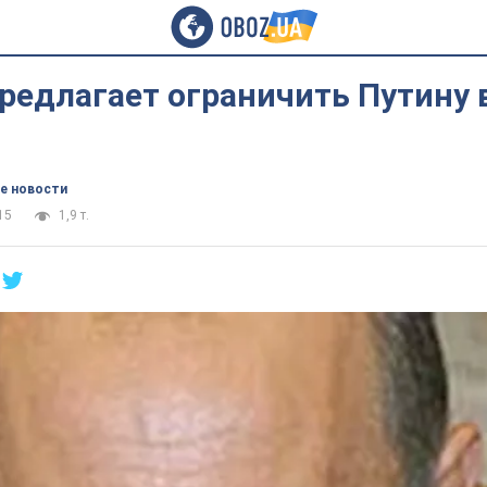
редлагает ограничить Путину 
е новости
15
1,9 т.