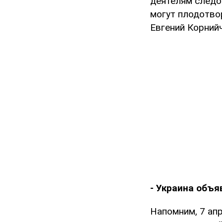
деятелям следов
могут плодотвор
Евгений Корнийч
- Украина объя
Напомним, 7 ап