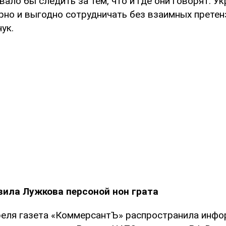
ало бы следить за тем, что и где они говорят. Ук
но и выгодно сотрудничать без взаимных претенз
ук.
вила Лужкова персоной нон грата
реля газета «КоммерсантЪ» распространила инфо