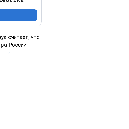
 OBOZ.UA в
к считает, что
тра России
u.ua
.