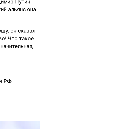
димир Путин
кий альянс она
шу, он сказал:
во! Что такое
значительная,
и РФ