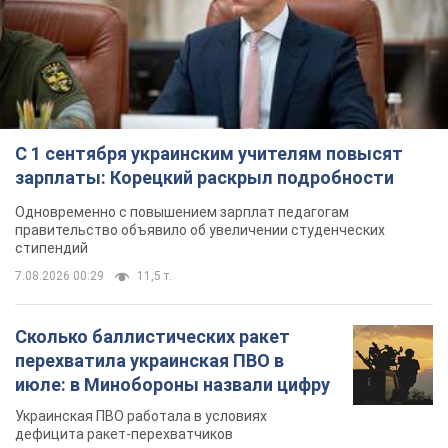
Одновременно с повышением зарплат педагогам
правительство объявило об увеличении студенческих
стипендий
7.08.2026 00:29
11,5 т.
Сколько баллистических ракет
перехватила украинская ПВО в
июле: в Минобороны назвали цифру
Украинская ПВО работала в условиях
дефицита ракет-перехватчиков
2 години тому
5,1 т.
Аурика Ротару через суд изменила
свою пенсию, на которую ранее
жаловалась: сколько получала
певица
В выплату не была включена зарплата
артистки за время работы в Черновицкой
филармонии