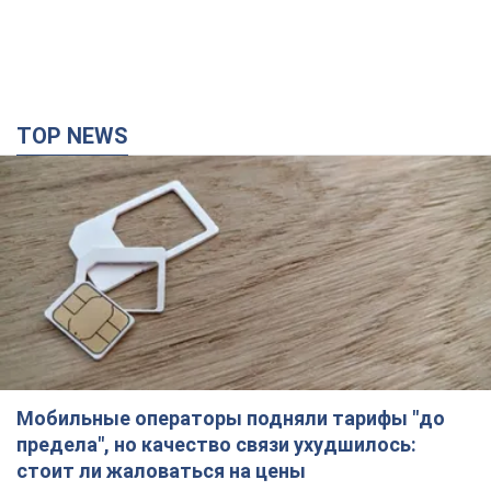
Мобильные операторы подняли тарифы "до
предела", но качество связи ухудшилось:
стоит ли жаловаться на цены
Почему цены на мобильную связь выросли в разы и как
улучшить качество интернета в телефоне
5 годин тому
37,5 т.
"Работаем над тем, чтобы получить
комплекты с ракетами для ПВО": Зеленский
заслушал доклад Драпатого и объявил о
новых мерах