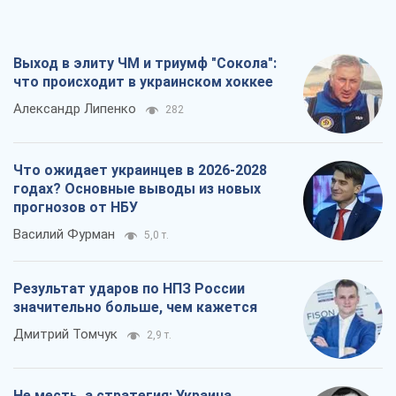
годах? Основные выводы из новых
прогнозов от НБУ
Василий Фурман
5,0 т.
Результат ударов по НПЗ России
значительно больше, чем кажется
Дмитрий Томчук
2,9 т.
Не месть, а стратегия: Украина
заставляет Россию платить за войну
Виктор Андрусив
3,6 т.
Все мнения