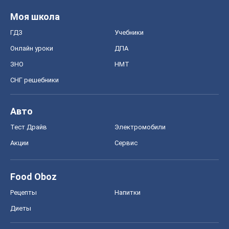
Авто
Тест Драйв
Электромобили
Акции
Сервис
Food Oboz
Рецепты
Напитки
Диеты
Экономика
Рынки и компании
Mакроэкономика
MedOboz
Новости медицины
MAMACLUB