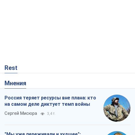
Rest
Мнения
Россия теряет ресурсы вне плана: кто
на самом деле диктует темп войны
Сергей Мисюра
3,4 т.
"Мы уже переживали и худшее":
Украине не стоит поддаваться
отчаянию из-за ракетного террора
Сергей Марченко, эксперт
5,4 т.
КНДР как катализатор войны, или О
новом этапе российско-
северокорейского союза