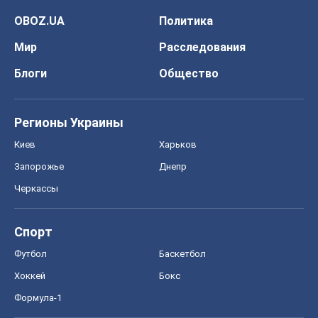
Киев
Харьков
Запорожье
Днепр
Черкассы
Спорт
Футбол
Баскетбол
Хоккей
Бокс
Формула-1
Моя школа
ГДЗ
Учебники
Онлайн уроки
ДПА
ЗНО
НМТ
СНГ решебники