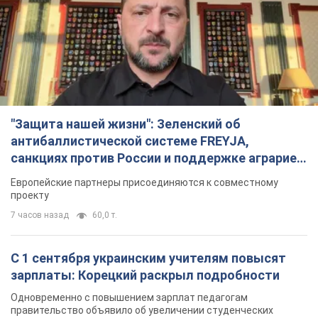
С 1 сентября украинским учителям повысят
зарплаты: Корецкий раскрыл подробности
Одновременно с повышением зарплат педагогам
правительство объявило об увеличении студенческих
стипендий
2 часа назад
1,8 т.
«Нам они тоже нужны»: Трамп ответил на
просьбу Зеленского о передаче Украине ракет
для Patriot
Американские запасы отдельных видов боеприпасов
ограничены
2 часа назад
408