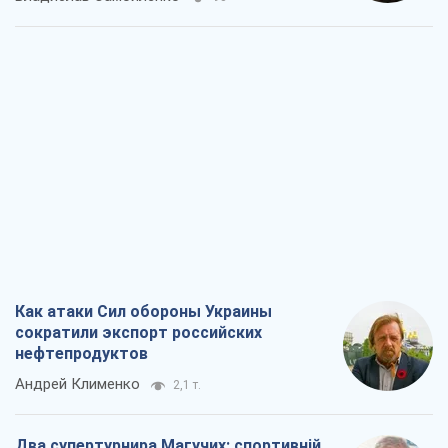
нефтепродуктов
Андрей Клименко
2,1 т.
Два супертурнира Магучих: спортивній
календарь осени-2026
Александр Липенко
6,0 т.
Ракетный щит и меч Украины: ставка
на производство собственных ракет
Кирилл Татаринов
2,8 т.
Посмертная "презумпция виновности":
кто разрешил ТЦК судить погибших
защитников
Марина Ставнійчук
6,5 т.