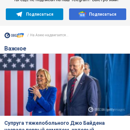
Супруга тяжелобольного Джо Байдена
назвала первый симптом, который
сигнализировал о его "агрессивном" раке
Сначала врачи не обратили на это должного внимания
6.08.2026 12:46
15,6 т.
Отпуск Леси Никитюк в Карпатах
обернулся скандалом: почему
ведущую несправедливо захейтили
Знаменитость вышла на прямую
коммуникацию в сети и расставила все точки
над "i"
9 часов назад
12,5 т.