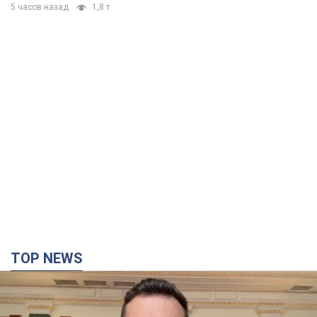
TOP NEWS
"Защита нашей жизни": Зеленский об
антибаллистической системе FREYJA,
санкциях против России и поддержке аграриев.
Видео
Европейские партнеры присоединяются к совместному
проекту
7 часов назад
60,0 т.