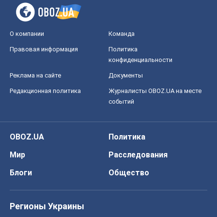
Блоги
Общество
Регионы Украины
Киев
Харьков
Запорожье
Днепр
Черкассы
Спорт
Футбол
Баскетбол
Хоккей
Бокс
Формула-1
Моя школа
ГДЗ
Учебники