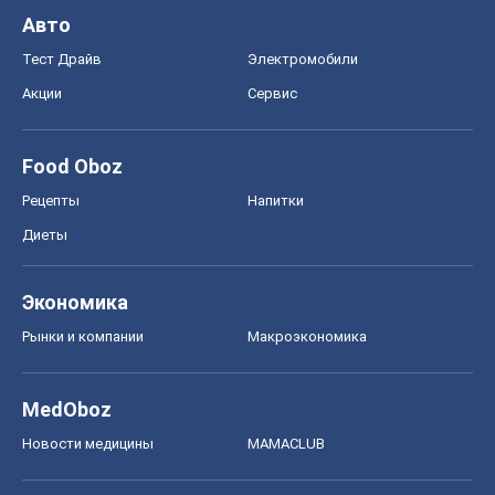
MedOboz
Новости медицины
MAMACLUB
Шоу
Афиша
Сплетни
Красота
Мода
Женский Журнал