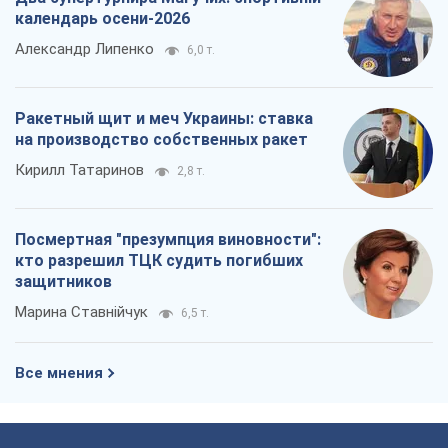
Все мнения
О компании
Команда
Правовая информация
Политика
конфиденциальности
Реклама на сайте
Документы
Редакционная политика
Журналисты OBOZ.UA на месте
событий
OBOZ.UA
Политика
Мир
Расследования