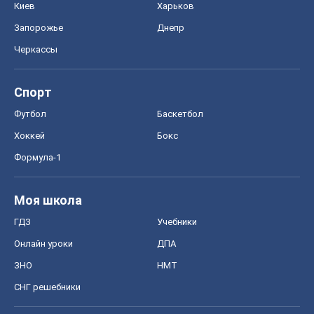
Онлайн уроки
ДПА
ЗНО
НМТ
СНГ решебники
Авто
Тест Драйв
Электромобили
Акции
Сервис
Food Oboz
Рецепты
Напитки
Диеты
Экономика
Рынки и компании
Mакроэкономика