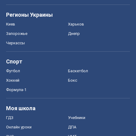
Спорт
Футбол
Баскетбол
Хоккей
Бокс
Формула-1
Моя школа
ГДЗ
Учебники
Онлайн уроки
ДПА
ЗНО
НМТ
СНГ решебники
Авто
Тест Драйв
Электромобили
Акции
Сервис