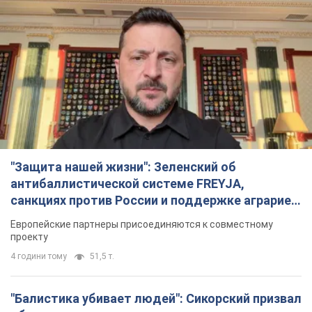
"Защита нашей жизни": Зеленский об
антибаллистической системе FREYJA,
санкциях против России и поддержке аграриев.
Видео
Европейские партнеры присоединяются к совместному
проекту
4 години тому
51,5 т.
"Балистика убивает людей": Сикорский призвал
обсудить перехват вражеских ракет над
Украиной
Глава МИД Польши призвал сбивать российские ракеты над
Украиной
5 годин тому
8,0 т.
Россия нанесла удар с помощью дрона по
немецкому судну в Чёрном море у Одессы: