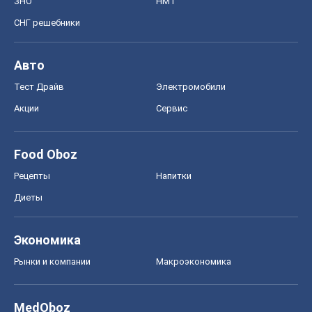
Food Oboz
Рецепты
Напитки
Диеты
Экономика
Рынки и компании
Mакроэкономика
MedOboz
Новости медицины
MAMACLUB
Шоу
Афиша
Сплетни
Красота
Мода
Женский Журнал