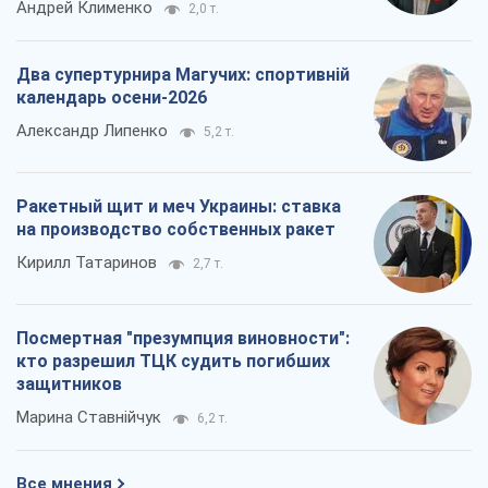
на производство собственных ракет
Кирилл Татаринов
2,7 т.
Посмертная "презумпция виновности":
кто разрешил ТЦК судить погибших
защитников
Марина Ставнійчук
6,2 т.
Все мнения
О компании
Команда
Правовая информация
Политика
конфиденциальности