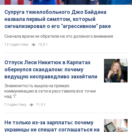
Отпуск Леси Никитюк в Карпатах
обернулся скандалом: почему
ведущую несправедливо захейтили
Знаменитость вышла на прямую
коммуникацию в сети и расставила все точки
над "i"
7 годин тому
11,9 т.
Не только из-за зарплаты: почему
украинцы не спешат соглашаться на
вакансии
Чего больше всего не хватает на рынке труда
9 годин тому
3,1 т.