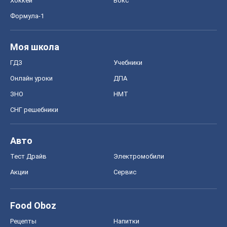
СНГ решебники
Авто
Тест Драйв
Электромобили
Акции
Сервис
Food Oboz
Рецепты
Напитки
Диеты
Экономика
Рынки и компании
Mакроэкономика
MedOboz