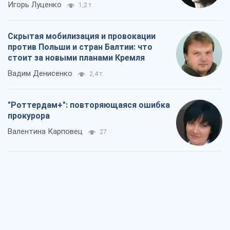
"Роттердам+": повторяющаяся ошибка
прокурора
Валентина Карповец
27
"Выборы" как политический спектакль
Кремля
Гарри Каспаров
1,0 т.