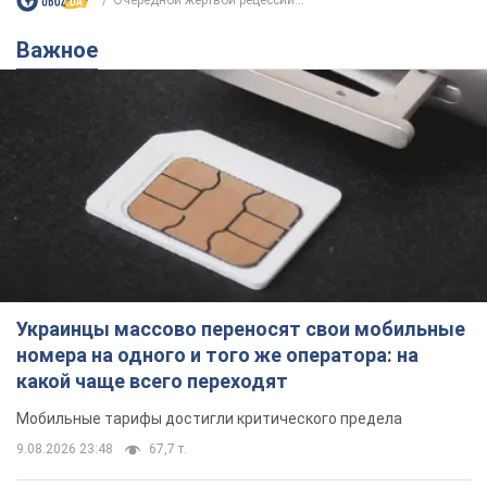
Украинцы массово переносят свои мобильные
номера на одного и того же оператора: на
какой чаще всего переходят
Мобильные тарифы достигли критического предела
9.08.2026 23:48
67,7 т.
Украинцев планируют отселять из
квартир: "слуга народа" рассказала,
кто будет принимать решение о
сносе домов
Зачем жилища украинцев хотят сносить
9.08.2026 23:18
60,4 т.
Украинцы массово покупают