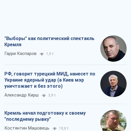
РФ, говорит турецкий МИД, нанесет по
Украине ядерный удар (а Киев мэр
уничтожает и без этого)
Александр Кирш
3,9 т.
Кремль начал подготовку к своему
"последнему рывку"
Костянтин Машовець
10,0 т.
Дух Анкориджа окончательно
испарился
Виктор Андрусив
7,6 т.
Все мнения