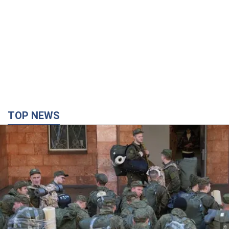
TOP NEWS
Кремль отдал приказ: в FT раскрыли, сколько
человек Россия хочет отправить на войну
против Украины до конца года
Усиление принудительного призыва сопровождается ростом
числа случаев дезертирства
час назад
2,6 т.