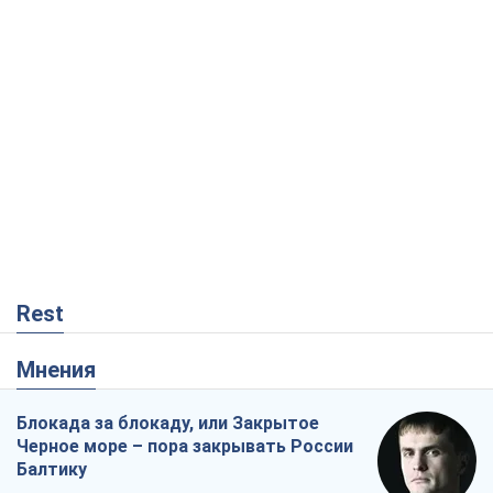
Rest
Мнения
Блокада за блокаду, или Закрытое
Черное море – пора закрывать России
Балтику
Игорь Луценко
1,2 т.
Скрытая мобилизация и провокации
против Польши и стран Балтии: что
стоит за новыми планами Кремля
Вадим Денисенко
2,4 т.