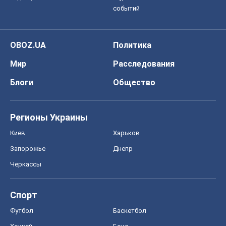
Регионы Украины
Киев
Харьков
Запорожье
Днепр
Черкассы
Спорт
Футбол
Баскетбол
Хоккей
Бокс
Формула-1
Моя школа
ГДЗ
Учебники
Онлайн уроки
ДПА
ЗНО
НМТ