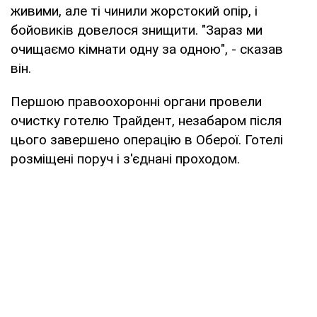
живими, але ті чинили жорстокий опір, і
бойовиків довелося знищити. "Зараз ми
очищаємо кімнати одну за одною", - сказав
він.
Першою правоохоронні органи провели
очистку готелю Трайдент, незабаром після
цього завершено операцію в Оберої. Готелі
розміщені поруч і з'єднані проходом.