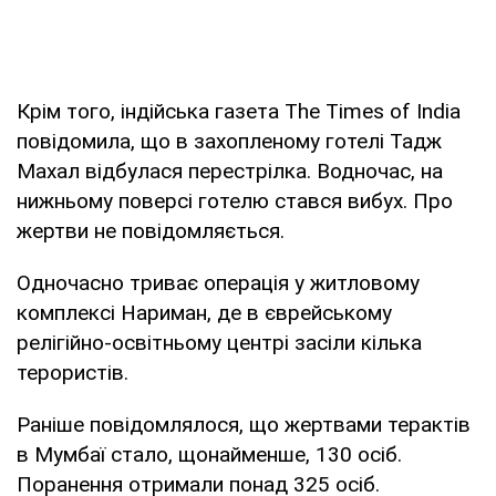
Крім того, індійська газета The Times of India
повідомила, що в захопленому готелі Тадж
Махал відбулася перестрілка. Водночас, на
нижньому поверсі готелю стався вибух. Про
жертви не повідомляється.
Одночасно триває операція у житловому
комплексі Нариман, де в єврейському
релігійно-освітньому центрі засіли кілька
терористів.
Раніше повідомлялося, що жертвами терактів
в Мумбаї стало, щонайменше, 130 осіб.
Поранення отримали понад 325 осіб.