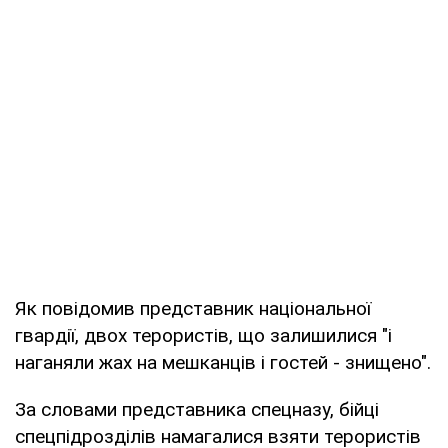
Як повідомив представник національної
гвардії, двох терористів, що залишилися "і
наганяли жах на мешканців і гостей - знищено".
За словами представника спецназу, бійці
спецпідрозділів намагалися взяти терористів