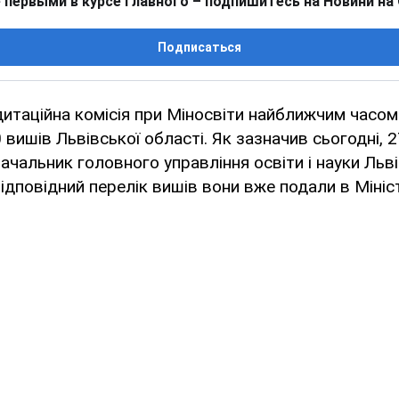
 первыми в курсе главного – подпишитесь на Новини на
Подписаться
итаційна комісія при Міносвіти найближчим часо
 вишів Львівської області. Як зазначив сьогодні, 
начальник головного управління освіти і науки Льв
ідповідний перелік вишів вони вже подали в Мініс