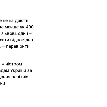
де не на дають
 де менше як 400
 Львові, один –
їхати відповідна
в – перевірити
 міністром
адам України за
ання освітніх
кий