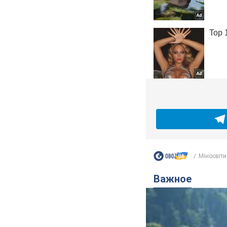
Міносвіти
Важное