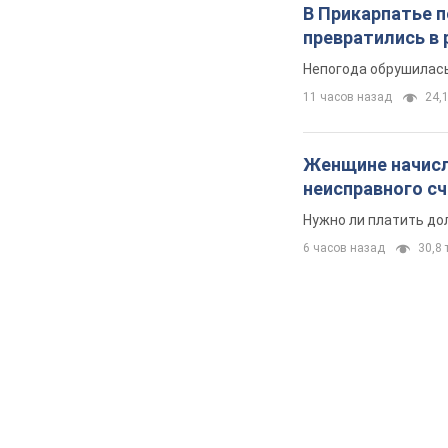
В Прикарпатье 
превратились в 
Непогода обрушилась
11 часов назад
24,1
Женщине начисли
неисправного с
Нужно ли платить до
6 часов назад
30,8 т