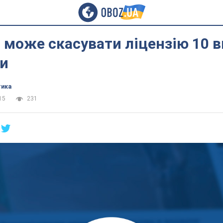
 може скасувати ліцензію 10 
и
тика
15
231