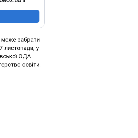
 OBOZ.UA в
м може забрати
27 листопада, у
івської ОДА
терство освіти.