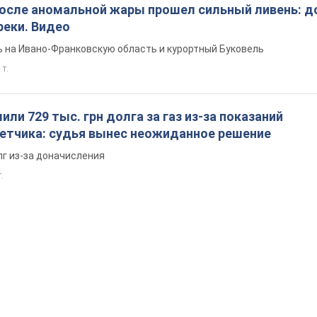
после аномальной жары прошел сильный ливень: д
реки. Видео
 на Ивано-Франковскую область и курортный Буковель
 т.
ли 729 тыс. грн долга за газ из-за показаний
четчика: судья вынес неожиданное решение
лг из-за доначисления
.