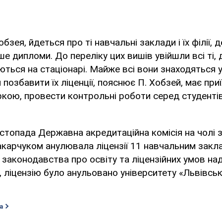
бзея, йдеться про ті навчальні заклади і їх філії, 
ше дипломи. До переліку цих вишів увійшли всі ті,
ються на стаціонарі. Майже всі вони знаходяться у
 позбавити їх ліценції, пояснює П. Хобзей, має при
іркою, провести контрольні роботи серед студенті
стопада Державна акредитаційна комісія на чолі з
акарчуком анулювала ліцензії 11 навчальним закл
 законодавства про освіту та ліцензійних умов над
, ліцензію було анульовано університету «Львівсь
а