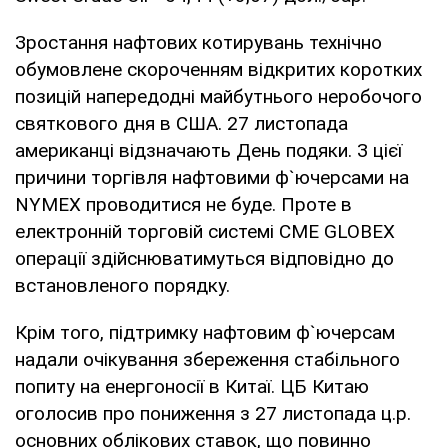
Зростання нафтових котирувань технічно
обумовлене скороченням відкритих коротких
позицій напередодні майбутнього неробочого
святкового дня в США. 27 листопада
американці відзначають День подяки. З цієї
причини торгівля нафтовими ф`ючерсами на
NYMEX проводитися не буде. Проте в
електронній торговій системі CME GLOBEX
операції здійснюватимуться відповідно до
встановленого порядку.
Крім того, підтримку нафтовим ф`ючерсам
надали очікування збереження стабільного
попиту на енергоносії в Китаї. ЦБ Китаю
оголосив про пониження з 27 листопада ц.р.
основних облікових ставок, що повинно