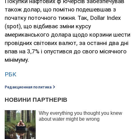
Покупки нафтових ф`ючерсів забезпечував
також долар, що помітно подешевшав з
початку поточного тижня. Так, Dollar Index
(spot), що відбиває зміни курсу
американського долара щодо корзини шести
провідних світових валют, за останні два дні
впав на 3,7% і опустився до свого місячного
мінімуму.
РБК
Редакционная политика