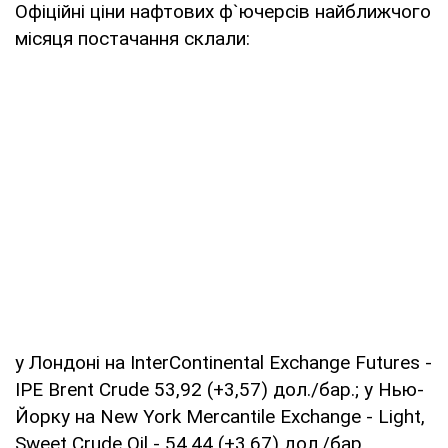
Офіційні ціни нафтових ф`ючерсів найближчого
місяця постачання склали:
у Лондоні на InterContinental Exchange Futures -
IPE Brent Crude 53,92 (+3,57) дол./бар.; у Нью-
Йорку на New York Mercantile Exchange - Light,
Sweet Crude Oil - 54,44 (+3,67) дол./бар.