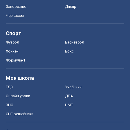
Мир
Расследования
Блоги
Общество
Регионы Украины
Киев
Харьков
Запорожье
Днепр
Черкассы
Спорт
Футбол
Баскетбол
Хоккей
Бокс
Формула-1
Моя школа