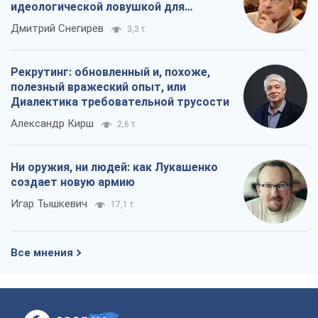
Война и медиа: политика перешла в
соцсети, а СМИ играют по правилам
YouTube
Павел Казарин
1,1 т.
В плену собственных мифов: как
Константиновка стала главной
идеологической ловушкой для
российских оккупантов
Дмитрий Снегирев
3,3 т.
Рекрутинг: обновленный и, похоже,
полезный вражеский опыт, или
Диалектика требовательной трусости
Александр Кирш
2,6 т.
Ни оружия, ни людей: как Лукашенко
создает новую армию