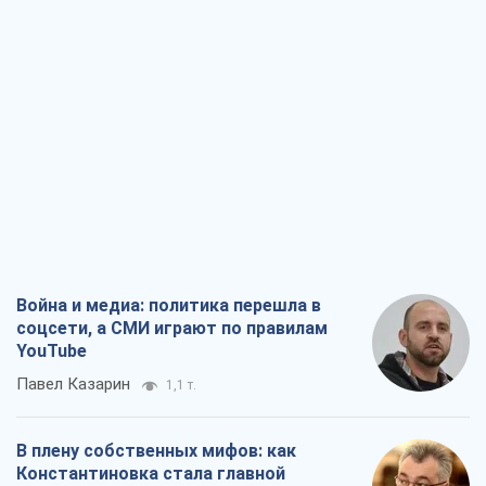
Виктор Каспрук
7,4 т.
Дух Анкориджа окончательно
испарился
Виктор Андрусив
1,8 т.