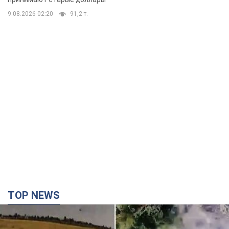
9.08.2026 04:01
10,4 т.
В ПриватБанке рассказали,
действительны ли доллары 1996
года: принимают ли обменники и
банки такие купюры
Что делать, если банки и обменники не
принимают старые доллары
9.08.2026 02:20
91,2 т.