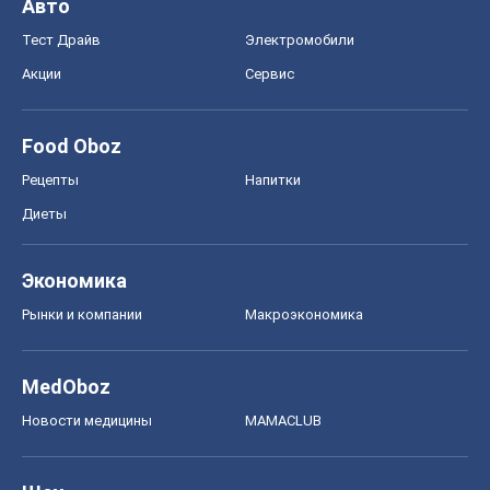
ГДЗ
Учебники
Онлайн уроки
ДПА
ЗНО
НМТ
СНГ решебники
Авто
Тест Драйв
Электромобили
Акции
Сервис
Food Oboz
Рецепты
Напитки
Диеты
Экономика