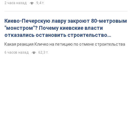
войск
2 часа назад
8,3 т.
Армия РФ уничтожила предприятие Kromberg &
Schubert в Житомире. Фото
Когда предприятие возобновит работу, пока неизвестно
2 часа назад
9,4 т.
Киево-Печерскую лавру закроют 80-метровым
"монстром"? Почему киевские власти
отказались остановить строительство
небоскреба "московского верующего"
Какая реакция Кличко на петицию по отмене строительства
6 часов назад
62,3 т.