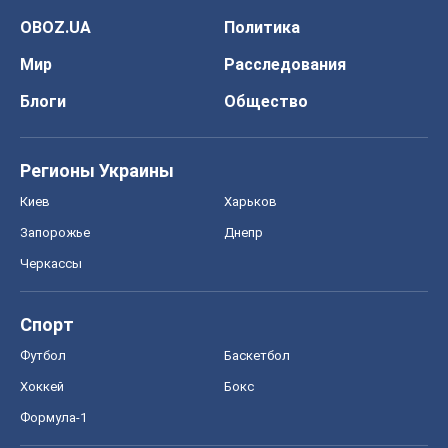
ГДЗ
Учебники
Онлайн уроки
ДПА
ЗНО
НМТ
СНГ решебники
Авто
Тест Драйв
Электромобили
Акции
Сервис
Food Oboz
Рецепты
Напитки
Диеты
Экономика
Рынки и компании
Mакроэкономика