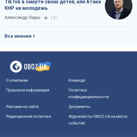
Мир
Расследования
Блоги
Общество
Регионы Украины
Киев
Харьков
Запорожье
Днепр
Черкассы
Спорт
Футбол
Баскетбол
Хоккей
Бокс
Формула-1
Моя школа