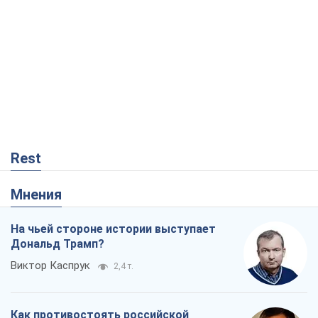
"Поколение оливье": привычка к
русскому оказалась сильнее войны
Руслан Горовой
1,0 т.
Вот конечная цель российского