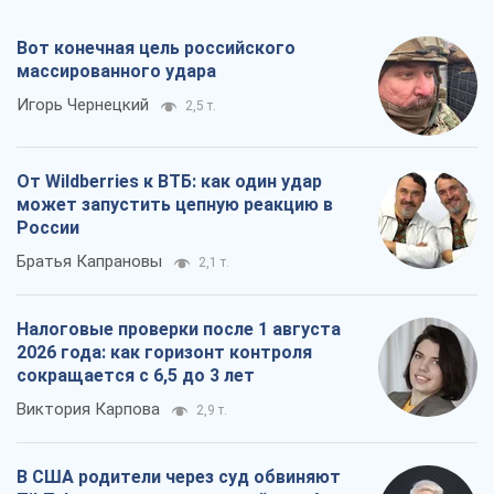
Александр Кирш
1,5 т.
Все мнения
О компании
Команда
Правовая информация
Политика
конфиденциальности
Реклама на сайте
Документы
Редакционная политика
Журналисты OBOZ.UA на месте
событий
OBOZ.UA
Политика