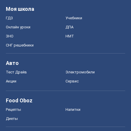
MedOboz
Новости медицины
MAMACLUB
Шоу
Афиша
Сплетни
Красота
Мода
Женский Журнал