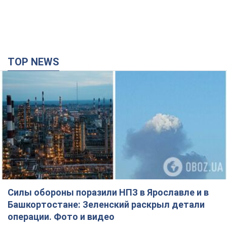
Россия атаковала железнодорожную станцию
в Лозовой в Харьковской области: есть
погибшие и раненые
В результате удара БПЛА были повреждены вокзал,
контактная сеть и подвижной состав; движение поездов до
станции временно приостановлено
2 години тому
2,5 т.
ВАКС избрал меру пресечения экс-послу
Украины в США Стефанишиной: что известно о
деле
Суд не полностью удовлетворил ходатайство прокуратуры
годину тому
6,6 т.