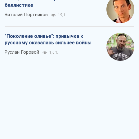
массированного удара
Игорь Чернецкий
2,5 т.
От Wildberries к ВТБ: как один удар
может запустить цепную реакцию в
России
Братья Капрановы
2,1 т.
Налоговые проверки после 1 августа
2026 года: как горизонт контроля
сокращается с 6,5 до 3 лет
Виктория Карпова
2,9 т.
В США родители через суд обвиняют
TikTok в смерти своих детей, или Атака
КНР на молодежь