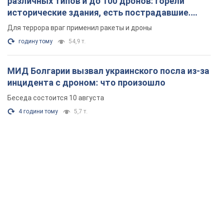
различных типов и до 100 дронов: горели
исторические здания, есть пострадавшие.
Фото и видео
Для террора враг применил ракеты и дроны
годину тому
54,9 т.
МИД Болгарии вызвал украинского посла из-за
инцидента с дроном: что произошло
Беседа состоится 10 августа
4 години тому
5,7 т.