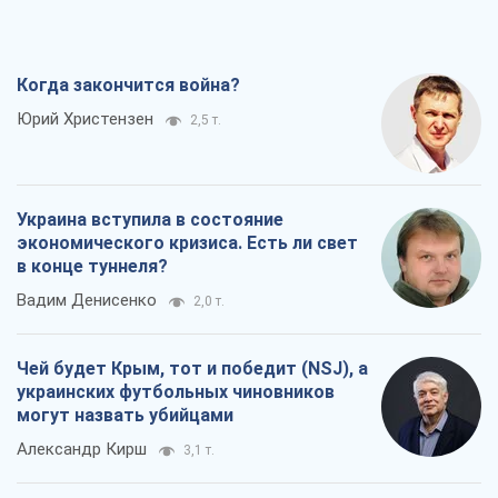
Украина вступила в состояние
экономического кризиса. Есть ли свет
в конце туннеля?
Вадим Денисенко
2,0 т.
Чей будет Крым, тот и победит (NSJ), а
украинских футбольных чиновников
могут назвать убийцами
Александр Кирш
3,1 т.
Запад проспал угрозу: Россия может
проверить НАТО войной
Леонид Невзлин
6,2 т.
Все мнения