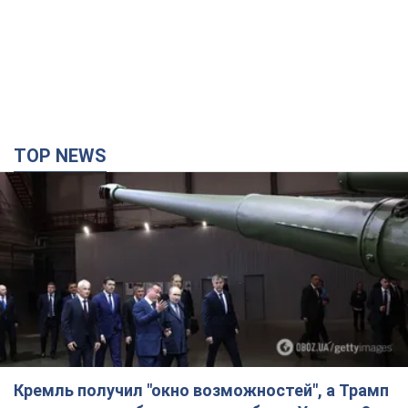
Кремль получил "окно возможностей", а Трамп
остался почти без ракет: как быть Украине?
Интервью с Мельником
Мнение о том, что у России закончатся баллистические
ракеты, крайне опасно, подчеркнул эксперт
2 часа назад
12,8 т.
"Всё горело": очевидица рассказала о гибели 3-
летнего мальчика и его родных в результате