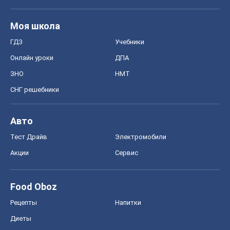
Авто
Тест Драйв
Электромобили
Акции
Сервис
Food Oboz
Рецепты
Напитки
Диеты
Экономика
Рынки и компании
Mакроэкономика
MedOboz
Новости медицины
MAMACLUB