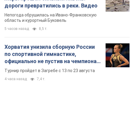
официально не пустив на чемпионат
Европы основных спортсменов
Турнир пройдет в Загребе с 13 по 23 августа
4 часа назад
7,4 т.
TOP NEWS