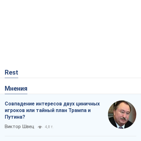
Rest
Мнения
Совпадение интересов двух циничных
игроков или тайный план Трампа и
Путина?
Виктор Швец
4,8 т.
Минск готовится к функционированию
в условиях масштабного военного
кризиса
Александр Левченко
9,4 т.
Ни оружия, ни людей: как Лукашенко
создает новую армию