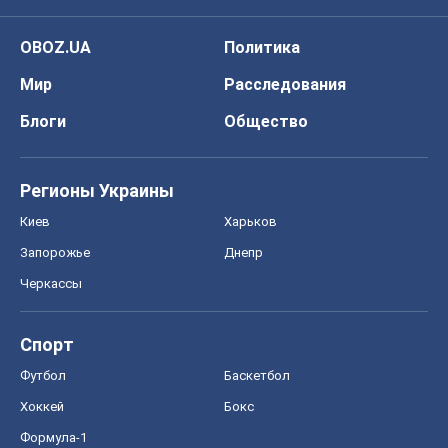
Киев
Харьков
Запорожье
Днепр
Черкассы
Спорт
Футбол
Баскетбол
Хоккей
Бокс
Формула-1
Моя школа
ГДЗ
Учебники
Онлайн уроки
ДПА
ЗНО
НМТ
СНГ решебники