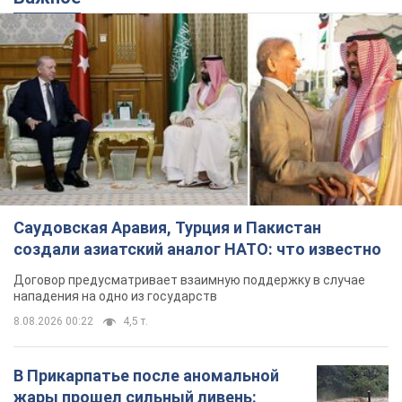
Саудовская Аравия, Турция и Пакистан
создали азиатский аналог НАТО: что известно
Договор предусматривает взаимную поддержку в случае
нападения на одно из государств
8.08.2026 00:22
4,5 т.
В Прикарпатье после аномальной
жары прошел сильный ливень:
дороги превратились в реки. Видео
Непогода обрушилась на Ивано-Франковскую
область и курортный Буковель
5 часов назад
8,5 т.
Хорватия унизила сборную России
по спортивной гимнастике,