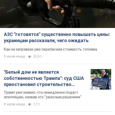
АЗС "готовятся" существенно повышать цены:
украинцам рассказали, чего ожидать
Как на заправках уже переписали стоимость топлива
9 часов назад
22,9 т.
"Белый дом не является
собственностью Трампа": суд США
приостановил строительство
бального зала стоимостью 400 млн
Трамп уже заявил, что немедленно подаст
долларов
апелляцию, назвав это "ужасным решением"
8 часов назад
1,7 т.