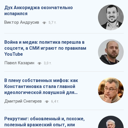
Дух Анкориджа окончательно
испарился
Виктор Андрусив
5,7 т.
Война и медиа: политика перешла в
соцсети, а СМИ играют по правилам
YouTube
Павел Казарин
3,0 т.
В плену собственных мифов: как
Константиновка стала главной
идеологической ловушкой для
российских оккупантов
Дмитрий Снегирев
6,4 т.
Рекрутинг: обновленный и, похоже,
полезный вражеский опыт, или