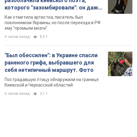
разоблачила киевского поэта,
которого "зазомбировали": он даже
русского не знал, а теперь хочет
Как отметила артистка, писатель был
геноцида украинцев
поклонником Украины, но после переезда в РФ
ему "промыли мозги"
6 часов назад
8,5 т.
"Был обессилен": в Украине спасли
раненого грифа, выбравшего для
себя нетипичный маршрут. Фото
Пострадавшую птицу обнаружили на границе
Киевской и Черкасской областей
6 часов назад
3,1 т.