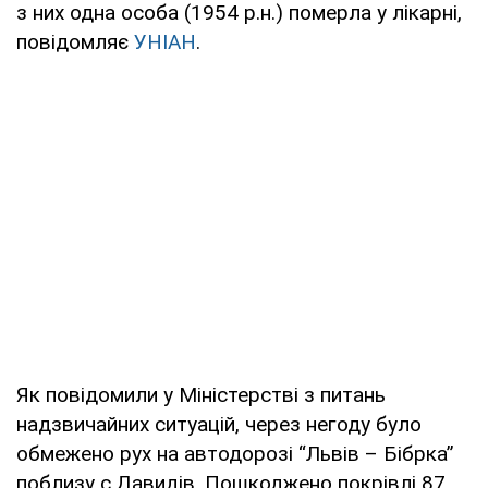
з них одна особа (1954 р.н.) померла у лікарні,
повідомляє
УНІАН
.
Як повідомили у Міністерстві з питань
надзвичайних ситуацій, через негоду було
обмежено рух на автодорозі “Львів – Бібрка”
поблизу с.Давидів. Пошкоджено покрівлі 87