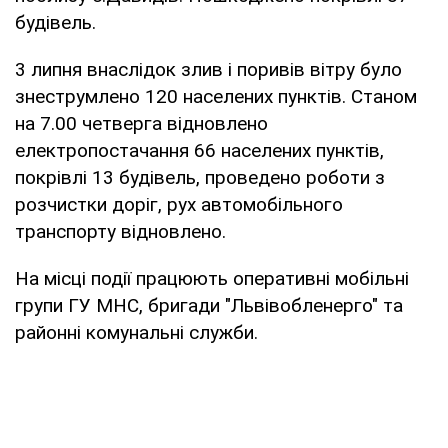
будівель.
3 липня внаслідок злив і поривів вітру було
знеструмлено 120 населених пунктів. Станом
на 7.00 четверга відновлено
електропостачання 66 населених пунктів,
покрівлі 13 будівель, проведено роботи з
розчистки доріг, рух автомобільного
транспорту відновлено.
На місці події працюють оперативні мобільні
групи ГУ МНС, бригади "Львівобленерго" та
районні комунальні служби.