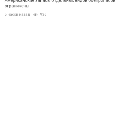
Американские запасы отдельных видов боеприпасов
ограничены
5 часов назад
936