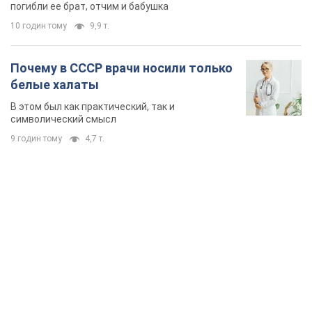
погибли ее брат, отчим и бабушка
10 годин тому
9,9 т.
Почему в СССР врачи носили только
белые халаты
В этом был как практический, так и
символический смысл
9 годин тому
4,7 т.