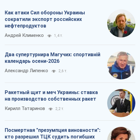
Как атаки Сил обороны Украины
сократили экспорт российских
нефтепродуктов
Андрей Клименко
1,4 т.
Два супертурнира Магучих: спортивній
календарь осени-2026
Александр Липенко
2,6 т.
Ракетный щит и меч Украины: ставка
на производство собственных ракет
Кирилл Татаринов
2,2 т.
Посмертная "презумпция виновности":
кто разрешил ТЦК судить погибших