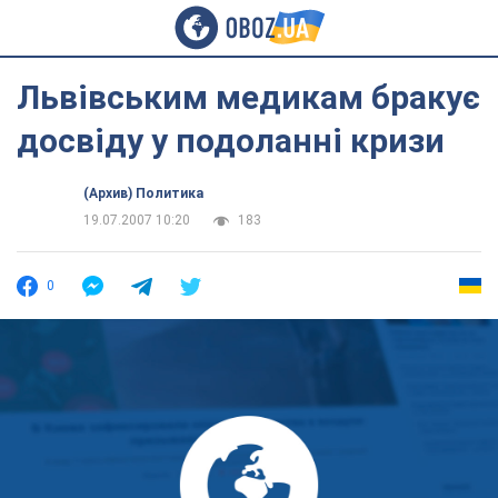
Львівським медикам бракує
досвіду у подоланні кризи
(Архив) Политика
19.07.2007 10:20
183
0