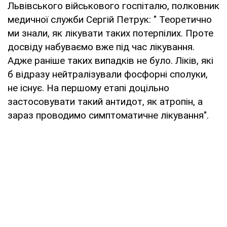
Львівського військового госпіталю, полковник
медичної служби Сергій Петрук: " Теоретично
ми знали, як лікувати таких потерпілих. Проте
досвіду набуваємо вже під час лікування.
Адже раніше таких випадків не було. Ліків, які
б відразу нейтралізували фосфорні сполуки,
не існує. На першому етапі доцільно
застосовувати такий антидот, як атропін, а
зараз проводимо симптоматичне лікування".