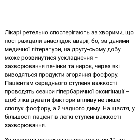
Лікарі ретельно спостерігають за хворими, що
постраждали внаслідок аварії, бо, за даними
медичної літератури, на другу-сьому добу
може розвинутися ускладнення –
захворювання печінки та нирок, через які
виводяться продукти згоряння фосфору.
Пацієнтам середнього ступеня важкості
проводять сеанси гіпербаричної оксигінації –
щоб ліквідувати фактори впливу не лише
сполук фосфору, а й чадного диму. На щастя, у
більшості пацієнтів легкі ступені важкості
захворювання.
За словами начальника госпіталю, на 11-ту