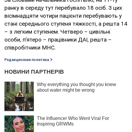
ранку в середу тут перебувало 18 осіб. З цих
вісімнадцяти чотири пацієнти перебувають у
стані середнього ступеня тяжкості, а решта 14
– з легким ступенем. Четверо – цивільні
особи, п’ятеро – працівники ДАІ, решта –
співробітники МНС.
Редакционная политика