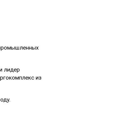
 промышленных
и лидер
ергокомплекс из
оду.