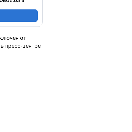
 OBOZ.UA в
тключен от
в пресс-центре