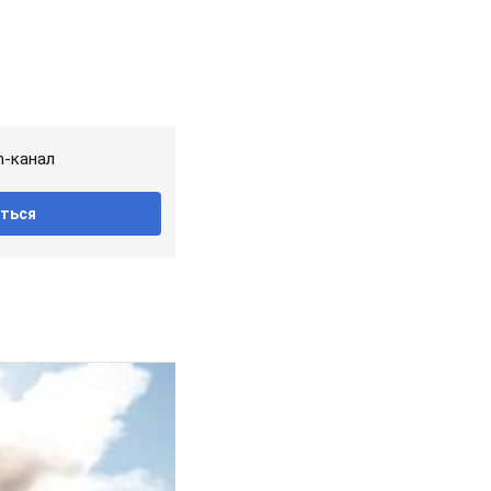
m-канал
ться