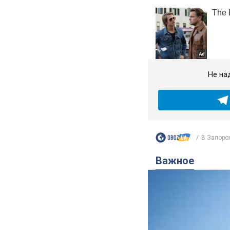
Не на
В Запорож
Важное