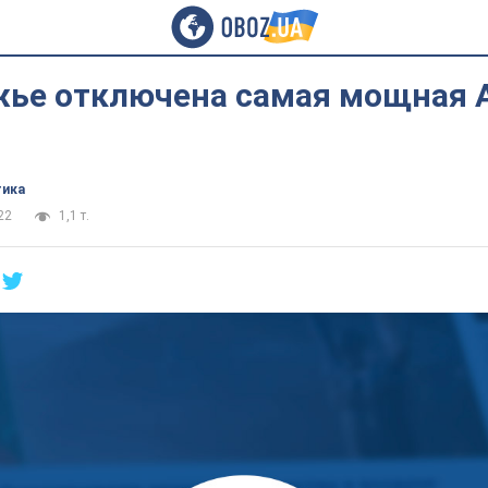
жье отключена самая мощная 
тика
22
1,1 т.