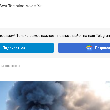
доедаем! Только самое важное - подписывайся на наш Telegra
Подписаться
Подписа
ье отключена...