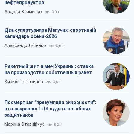
нефтепродуктов
Андрей Клименко
3,0 т.
Два супертурнира Магучих: спортивній
календарь осени-2026
Александр Липенко
8,6 т.
Ракетный щит и меч Украины: ставка
на производство собственных ракет
Кирилл Татаринов
3,6 т.
Посмертная "презумпция виновности":
кто разрешил ТЦК судить погибших
защитников
Марина Ставнійчук
8,2 т.