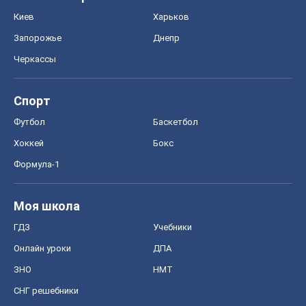
Киев
Харьков
Запорожье
Днепр
Черкассы
Спорт
Футбол
Баскетбол
Хоккей
Бокс
Формула-1
Моя школа
ГДЗ
Учебники
Онлайн уроки
ДПА
ЗНО
НМТ
СНГ решебники