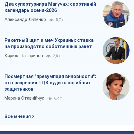
Два супертурнира Магучих: спортивній
календарь осени-2026
Александр Липенко
5,7 т.
Ракетный щит и меч Украины: ставка
на производство собственных ракет
Кирилл Татаринов
2,8 т.
Посмертная "презумпция виновности":
кто разрешил ТЦК судить погибших
защитников
Марина Ставнійчук
6,4 т.
Все мнения