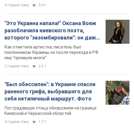
4 години тому
5,4 т.
"Это Украина напала!" Оксана Вояж
разоблачила киевского поэта,
которого "зазомбировали": он даже
русского не знал, а теперь хочет
Как отметила артистка, писатель был
геноцида украинцев
поклонником Украины, но после переезда в РФ
ему "промыли мозги"
2 години тому
2,6 т.
"Был обессилен": в Украине спасли
раненого грифа, выбравшего для
себя нетипичный маршрут. Фото
Пострадавшую птицу обнаружили на границе
Киевской и Черкасской областей
3 години тому
1,7 т.