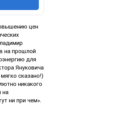
повышению цен
ических
ладимир
ав на прошлой
роэнергию для
ктора Януковича
мягко сказано!)
олютно никакого
 на
ут ни при чем».