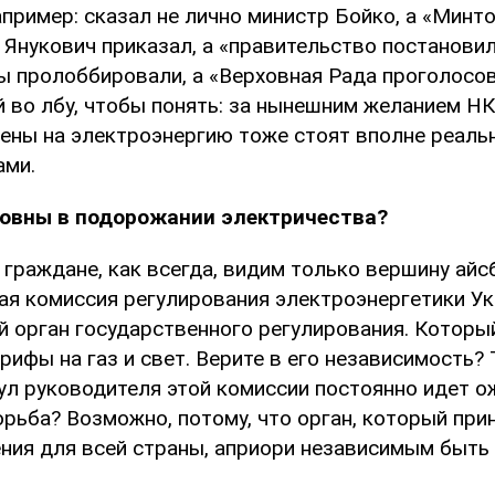
апример: сказал не лично министр Бойко, а «Минт
 Янукович приказал, а «правительство постановил
ы пролоббировали, а «Верховная Рада проголосов
й во лбу, чтобы понять: за нынешним желанием Н
цены на электроэнергию тоже стоят вполне реаль
ами.
новны в подорожании электричества?
 граждане, как всегда, видим только вершину айсб
ая комиссия регулирования электроэнергетики У
й орган государственного регулирования. Которы
ифы на газ и свет. Верите в его независимость? 
тул руководителя этой комиссии постоянно идет 
рьба? Возможно, потому, что орган, который при
ния для всей страны, априори независимым быть 