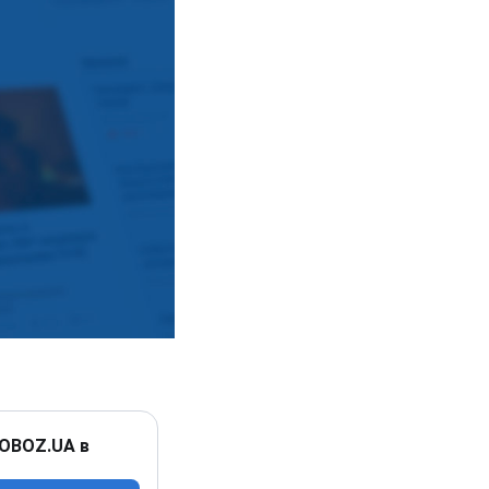
 OBOZ.UA в