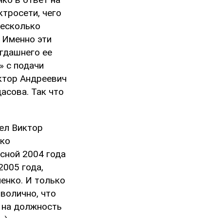
ктросети, чего
несколько
 Именно эти
огдашнего ее
» с подачи
иктор Андреевич
асова. Так что
шел Виктор
ько
сной 2004 года
2005 года,
енко. И только
мволично, что
н на должность