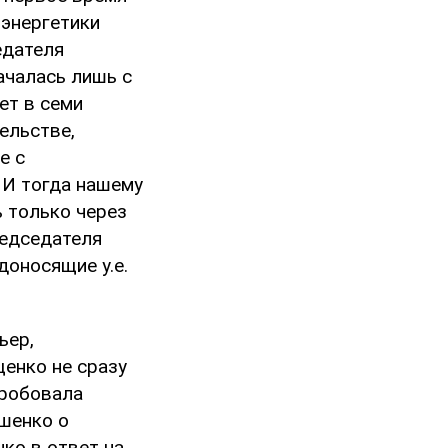
энергетики
едателя
ачалась лишь с
ет в семи
ельстве,
е с
 И тогда нашему
ь только через
редседателя
доносящие у.е.
ьер,
енко не сразу
пробовала
шенко о
ко в ответ на