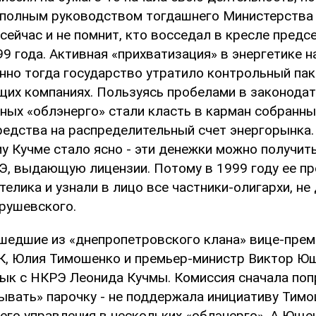
 полным руководством тогдашнего Министерства 
сейчас и не помнит, кто восседал в кресле предс
9 года. Активная «прихватизация» в энергетике н
нно тогда государство утратило контрольный пак
их компаниях. Пользуясь пробелами в законодат
ных «облэнерго» стали класть в карман собранны
редства на распределительный счет энергорынка.
у Кучме стало ясно - эти денежки можно получит
Э, выдающую лицензии. Потому в 1999 году ее п
елика и узнали в лицо все частники-олигархи, не 
Грушевского.
ишедшие из «днепропетровского клана» вице-прем
, Юлия Тимошенко и премьер-министр Виктор Ющ
ык с НКРЭ Леонида Кучмы. Комиссия сначала по
ывать» парочку - не поддержала инициативу Тимо
его управления в нескольких «облэнерго». А Ющен