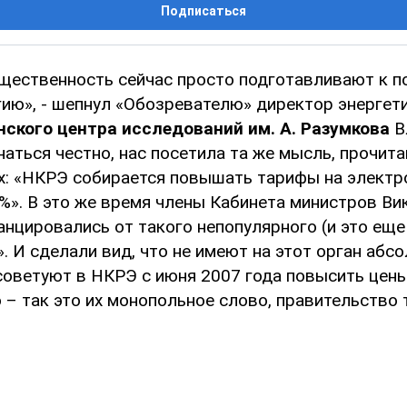
Подписаться
щественность сейчас просто подготавливают к 
гию», - шепнул «Обозревателю» директор энергет
нского центра исследований им. А. Разумкова
В
аться честно, нас посетила та же мысль, прочит
ах: «НКРЭ собирается повышать тарифы на элект
3%». В это же время члены Кабинета министров Ви
нцировались от такого непопулярного (и это еще 
 И сделали вид, что не имеют на этот орган абс
«советуют в НКРЭ с июня 2007 года повысить цены
– так это их монопольное слово, правительство т