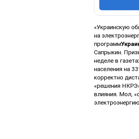
«Украинскую об
на электроэнер
программ
Украи
Сапрыкин. Призн
неделе в газет
населения на 3
корректно диста
«решения НКРЭ».
влияния. Мол, 
электроэнергию 