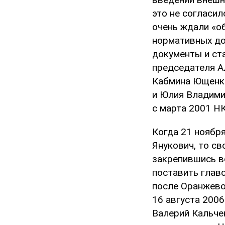
это не согласил
очень ждали «о
нормативных до
документы и ста
председателя А
Кабмина Ющенко
и Юлия Владимир
с марта 2001 Н
Когда 21 ноябр
Янукович, то св
закрепившись в
поставить главо
после Оранжево
16 августа 2006
Валерий Кальчен