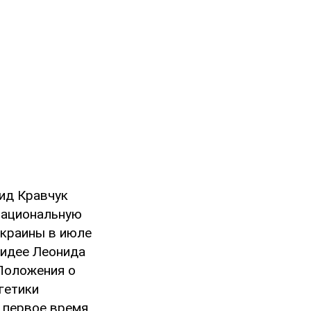
ид Кравчук
Национальную
Украины в июле
 идее Леонида
«Положения о
гетики
о первое время