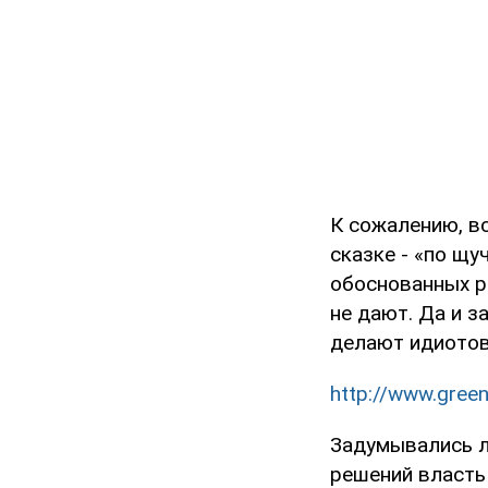
К сожалению, в
сказке - «по щу
обоснованных р
не дают. Да и з
делают идиото
http://www.green
Задумывались л
решений власть 