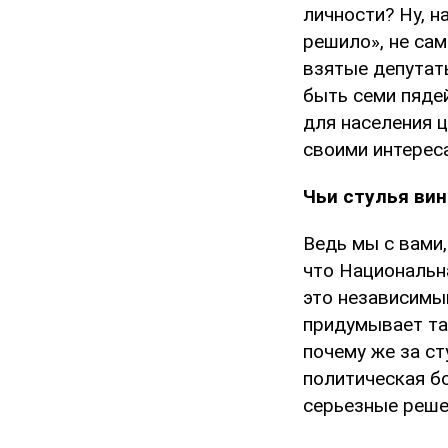
личности? Ну, н
решило», не сам
взятые депутат
быть семи пяде
для населения 
своими интерес
Чьи стулья ви
Ведь мы с вами,
что Национальн
это независимы
придумывает тар
почему же за с
политическая бо
серьезные реше