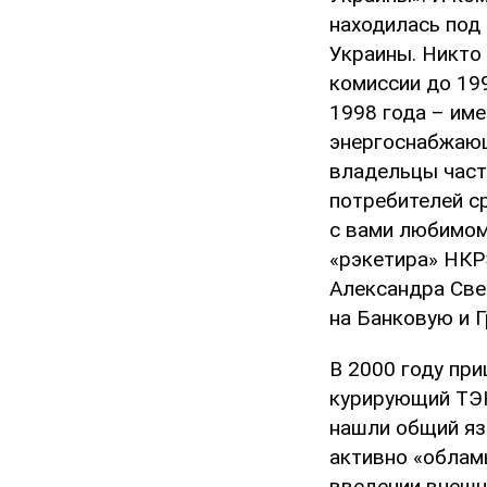
находилась под
Украины. Никто 
комиссии до 199
1998 года – име
энергоснабжающ
владельцы част
потребителей с
с вами любимом
«рэкетира» НКР
Александра Свет
на Банковую и 
В 2000 году пр
курирующий ТЭК
нашли общий яз
активно «облам
введении внешн