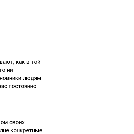
ают, как в той
то ни
иновники людям
нас постоянно
вом своих
олне конкретные