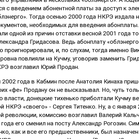
ся с введением абонентной платы за доступ к эле
блэнерго». Тогда осенью 2000 года НКРЭ издала 
кументов, необходимых для введения абонплаты.
ли одной из причин отставки весной 2001 года т
лександра Гридасова. Ведь абонплату «облэнерго
 проигнорировали, и, по слухам, тогда именно В
овна повлияли на Кучму, уговорив заменить Грид
КРЭ возглавил Юрий Продан.
я 2002 года в Кабмин после Анатолия Кинаха при
оих «фе» Продану он не высказывал. Но, чуть тол
о власти, донецкие тихенько приболтали Кучму ве
й НКРЭ «своего» - Сергея Титенко. Ну, а с января 
й революции, комиссию возглавил Валерий Кальч
 года его сменил на посту Александр Рогозин. Си
ко, как и все его предшественники, был назначе