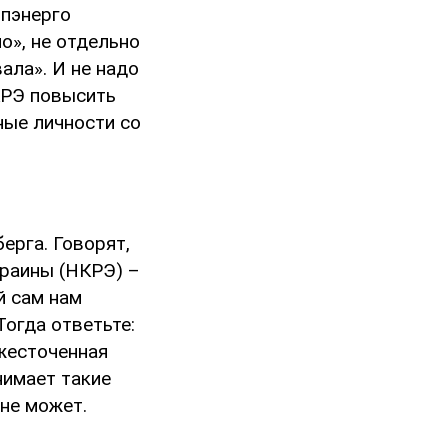
опэнерго
о», не отдельно
ала». И не надо
КРЭ повысить
ные личности со
ерга. Говорят,
краины (НКРЭ) –
й сам нам
Тогда ответьте:
ожесточенная
нимает такие
не может.