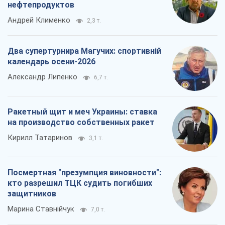
нефтепродуктов
Андрей Клименко
2,3 т.
Два супертурнира Магучих: спортивній
календарь осени-2026
Александр Липенко
6,7 т.
Ракетный щит и меч Украины: ставка
на производство собственных ракет
Кирилл Татаринов
3,1 т.
Посмертная "презумпция виновности":
кто разрешил ТЦК судить погибших
защитников
Марина Ставнійчук
7,0 т.