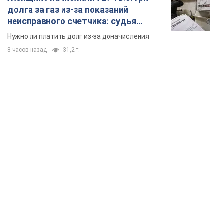
долга за газ из-за показаний
неисправного счетчика: судья
вынес неожиданное решение
Нужно ли платить долг из-за доначисления
8 часов назад
31,2 т.