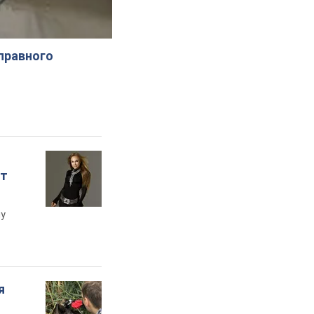
справного
ет
му
я