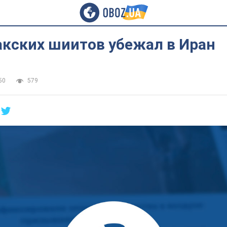
акских шиитов убежал в Иран
50
579