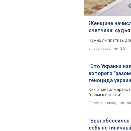
Женщине начисли
счетчика: судь
Нужно ли платить до
2 часа назад
2,5 т.
"Это Украина на
которого "зазом
геноцида украи
Как отметила артистк
"промыли мозги"
33 минуты назад
88
"Был обессилен"
себя нетипичны