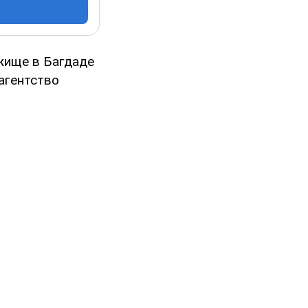
жище в Багдаде
агентство