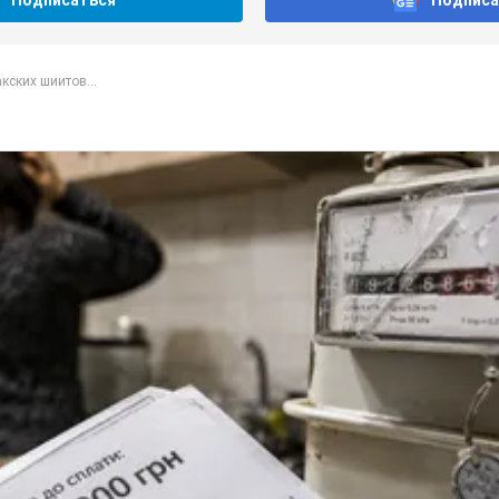
Подписаться
Подписа
кских шиитов...