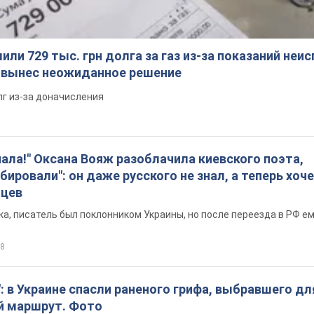
ли 729 тыс. грн долга за газ из-за показаний неи
я вынес неожиданное решение
лг из-за доначисления
пала!" Оксана Вояж разоблачила киевского поэта,
бировали": он даже русского не знал, а теперь хоч
нцев
а, писатель был поклонником Украины, но после переезда в РФ е
8
: в Украине спасли раненого грифа, выбравшего дл
й маршрут. Фото