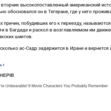
 вторник высокопоставленный американский исто
о обосновался он в Тегеране, где у него прожива
х причин, побудивших его к переезду, называютс
ти в Багдаде и раскол в возглавляемом им движе
акских шиитов.
 сколько ас-Садр задержится в Иране и вернется 
а