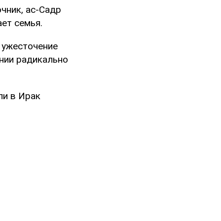
чник, ас-Садр
ет семья.
я ужесточение
нии радикально
ли в Ирак