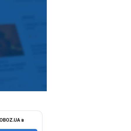
 OBOZ.UA в