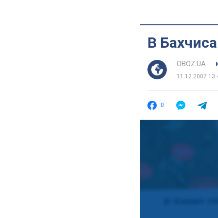
В Бахчис
OBOZ.UA
11.12.2007 13:
0