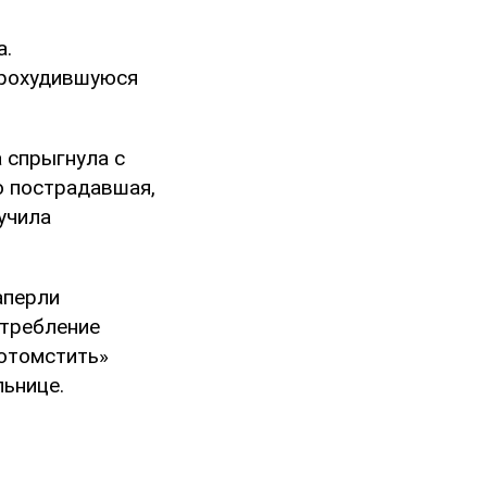
а.
прохудившуюся
 спрыгнула с
о пострадавшая,
учила
аперли
отребление
«отомстить»
ьнице.