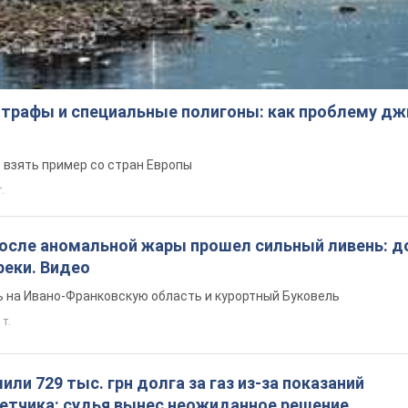
трафы и специальные полигоны: как проблему д
 взять пример со стран Европы
т.
после аномальной жары прошел сильный ливень: д
реки. Видео
 на Ивано-Франковскую область и курортный Буковель
 т.
ли 729 тыс. грн долга за газ из-за показаний
четчика: судья вынес неожиданное решение