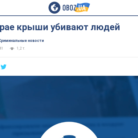
арае крыши убивают людей
Криминальные новости
41
1,2 т.