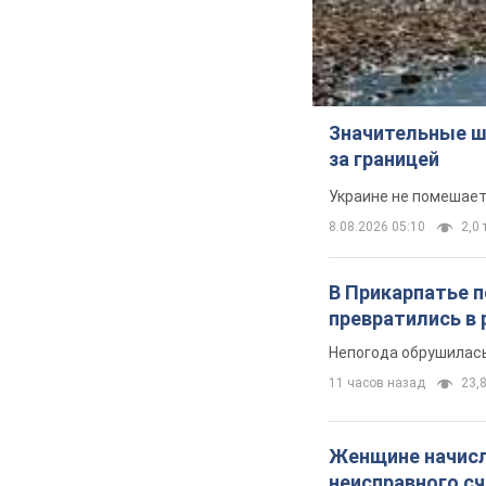
Значительные ш
за границей
Украине не помешает
8.08.2026 05:10
2,0 
В Прикарпатье 
превратились в 
Непогода обрушилась
11 часов назад
23,8
Женщине начисли
неисправного с