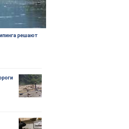
жипинга решают
ороги