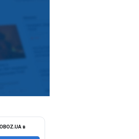
 OBOZ.UA в